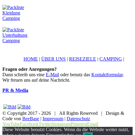
HOME
|
ÜBER UNS
|
REISEZIELE
|
CAMPING
|
Fragen oder Anregungen?
Dann schreib uns eine
E-Mail
oder benutz das
Kontaktformular
.
Wir freuen uns auf deine Nachricht.
PR & Media
© Copyright 2017 -
2026 | All Rights Reserved | Design &
Code von
BeeBase
|
Impressum
|
Datenschutz
YouTube
Facebook
Twitter
Instagram
Pinterest
Email
Diese Website benutzt Cookies. Wenn du die Website weiter nutzt,