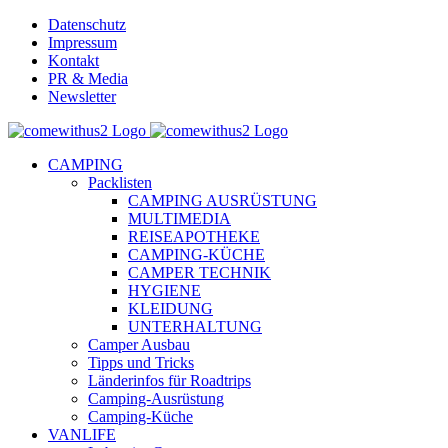
Skip
Datenschutz
to
Impressum
content
Kontakt
PR & Media
Newsletter
YouTube
Facebook
Twitter
Instagram
Pinterest
Email
CAMPING
Packlisten
CAMPING AUSRÜSTUNG
MULTIMEDIA
REISEAPOTHEKE
CAMPING-KÜCHE
CAMPER TECHNIK
HYGIENE
KLEIDUNG
UNTERHALTUNG
Camper Ausbau
Tipps und Tricks
Länderinfos für Roadtrips
Camping-Ausrüstung
Camping-Küche
VANLIFE