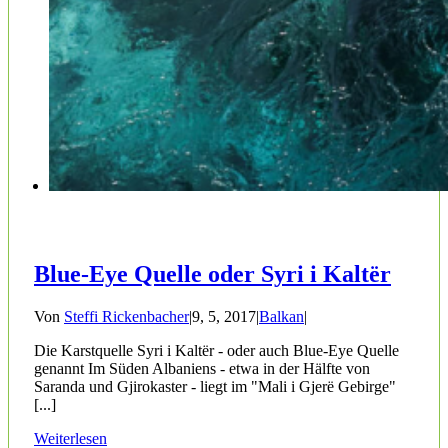
Blue-Eye Quelle oder Syri i Kaltër
Von
Steffi Rickenbacher
|
9, 5, 2017
|
Balkan
|
Die Karstquelle Syri i Kaltër - oder auch Blue-Eye Quelle
genannt Im Süden Albaniens - etwa in der Hälfte von
Saranda und Gjirokaster - liegt im "Mali i Gjerë Gebirge"
[...]
Weiterlesen