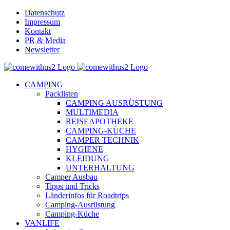
Skip
Datenschutz
to
Impressum
content
Kontakt
PR & Media
Newsletter
YouTube
Facebook
Twitter
Instagram
Pinterest
Email
CAMPING
Packlisten
CAMPING AUSRÜSTUNG
MULTIMEDIA
REISEAPOTHEKE
CAMPING-KÜCHE
CAMPER TECHNIK
HYGIENE
KLEIDUNG
UNTERHALTUNG
Camper Ausbau
Tipps und Tricks
Länderinfos für Roadtrips
Camping-Ausrüstung
Camping-Küche
VANLIFE