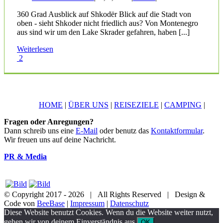
360 Grad Ausblick auf Shkodër Blick auf die Stadt von
oben - sieht Shkoder nicht friedlich aus? Von Montenegro
aus sind wir um den Lake Skrader gefahren, haben [...]
Weiterlesen
2
HOME
|
ÜBER UNS
|
REISEZIELE
|
CAMPING
|
Fragen oder Anregungen?
Dann schreib uns eine
E-Mail
oder benutz das
Kontaktformular
.
Wir freuen uns auf deine Nachricht.
PR & Media
© Copyright 2017 -
2026 | All Rights Reserved | Design &
Code von
BeeBase
|
Impressum
|
Datenschutz
YouTube
Facebook
Twitter
Instagram
Pinterest
Email
Diese Website benutzt Cookies. Wenn du die Website weiter nutzt,
gehen wir von deinem Einverständnis aus.
OK