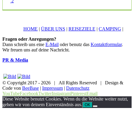
2
HOME
|
ÜBER UNS
|
REISEZIELE
|
CAMPING
|
Fragen oder Anregungen?
Dann schreib uns eine
E-Mail
oder benutz das
Kontaktformular
.
Wir freuen uns auf deine Nachricht.
PR & Media
© Copyright 2017 -
2026 | All Rights Reserved | Design &
Code von
BeeBase
|
Impressum
|
Datenschutz
YouTube
Facebook
Twitter
Instagram
Pinterest
Email
Diese Website benutzt Cookies. Wenn du die Website weiter nutzt,
gehen wir von deinem Einverständnis aus.
OK