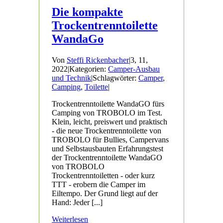
Die kompakte
Trockentrenntoilette
WandaGo
Von
Steffi Rickenbacher
|
3, 11,
2022
|
Kategorien:
Camper-Ausbau
und Technik
|
Schlagwörter:
Camper
,
Camping
,
Toilette
|
Trockentrenntoilette WandaGO fürs
Camping von TROBOLO im Test.
Klein, leicht, preiswert und praktisch
- die neue Trockentrenntoilette von
TROBOLO für Bullies, Campervans
und Selbstausbauten Erfahrungstest
der Trockentrenntoilette WandaGO
von TROBOLO
Trockentrenntoiletten - oder kurz
TTT - erobern die Camper im
Eiltempo. Der Grund liegt auf der
Hand: Jeder [...]
Weiterlesen