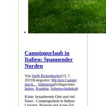
Campingurlaub in
Italien: Spannender
Norden
Von
Steffi Rickenbacher
|
13, 7,
2021
|
Kategorien:
Mit dem Camper
durch...
,
Südeuropa
|
Schlagwörter:
Italien
,
Roadtrip
,
Sehenswürdigkeit
|
Küste, bezaubernde Orte und viel
Natur - Campingurlaub in Italiens
Ligurien, Piemont und Aosta-Tal