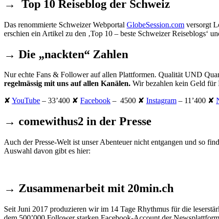
→ Top 10 Reiseblog der Schweiz
Das renommierte Schweizer Webportal
GlobeSession.com
versorgt L
erschien ein Artikel zu den ‚Top 10 – beste Schweizer Reiseblogs‘ un
→ Die „nackten“ Zahlen
Nur echte Fans & Follower auf allen Plattformen. Qualität UND Quan
regelmässig mit uns auf allen Kanälen.
Wir bezahlen kein Geld für 
✘
YouTube
– 33’400 ✘
Facebook
– 4500 ✘
Instagram
– 11’400 ✘
→ comewithus2 in der Presse
Auch der Presse-Welt ist unser Abenteuer nicht entgangen und so fin
Auswahl davon gibt es hier:
→ Zusammenarbeit mit 20min.ch
Seit Juni 2017 produzieren wir im 14 Tage Rhythmus für die leserst
dem 500’000 Follower starken Facebook-Account der Newsplattform g