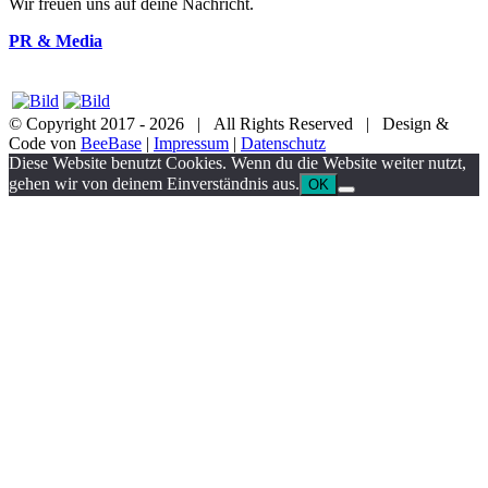
Wir freuen uns auf deine Nachricht.
PR & Media
© Copyright 2017 -
2026 | All Rights Reserved | Design &
Code von
BeeBase
|
Impressum
|
Datenschutz
YouTube
Facebook
Twitter
Instagram
Pinterest
Email
Diese Website benutzt Cookies. Wenn du die Website weiter nutzt,
gehen wir von deinem Einverständnis aus.
OK