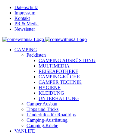
Skip
Datenschutz
to
Impressum
content
Kontakt
PR & Media
Newsletter
YouTube
Facebook
Twitter
Instagram
Pinterest
Email
CAMPING
Packlisten
CAMPING AUSRÜSTUNG
MULTIMEDIA
REISEAPOTHEKE
CAMPING-KÜCHE
CAMPER TECHNIK
HYGIENE
KLEIDUNG
UNTERHALTUNG
Camper Ausbau
Tipps und Tricks
Länderinfos für Roadtrips
Camping-Ausrüstung
Camping-Küche
VANLIFE