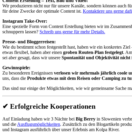
Content Erstellung – Text, Bild und Video:
Wir produzieren nicht nur für unsere Kanäle, sondern können auch f
für deine Zwecke der optimale Content ist.
Kontaktiere uns gerne dafü
Instagram Take-Over:
Eine spezielle Form von Content Erstellung bieten wir im Zusammen
schnuppern lassen?
Schreib uns gerne für mehr Details.
Presse- und Bloggerreisen:
Wie du bestimmt schon festgestellt hast, haben wir ein konkretes Zie
etwas flexibel, haben aber einen
groben Routen-Plan festgelegt
. Am
sei aber gesagt, dass wir unsere
Spontanität und Objektivität nicht
Gewinnspiele:
Zu besonderen Ereignissen
verlosen wir mehrmals jährlich coole 
uns, dass die
Produkte etwas mit dem Reisen oder Camping zu t
Das sind nur einige der Möglichkeiten, wie wir gemeinsame Sache ma
✔︎ Erfolgreiche Kooperationen
Auf Einladung haben wir 3 Nächte bei
Big Berry
in Slowenien verbra
und die
Ausflugsmöglichkeiten
. Zusätzlich zu den Blogartikeln prod
und Instagram ausführlich über unser Erlebnis am Kolpa River.