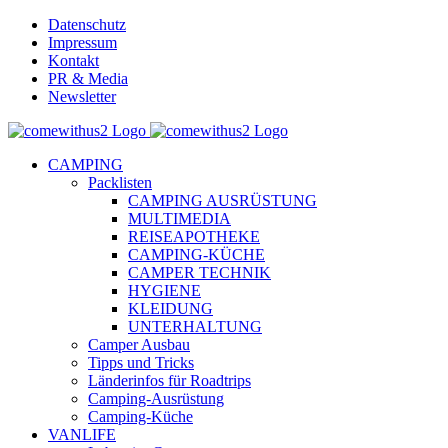
Skip
Datenschutz
to
Impressum
content
Kontakt
PR & Media
Newsletter
YouTube
Facebook
Twitter
Instagram
Pinterest
Email
CAMPING
Packlisten
CAMPING AUSRÜSTUNG
MULTIMEDIA
REISEAPOTHEKE
CAMPING-KÜCHE
CAMPER TECHNIK
HYGIENE
KLEIDUNG
UNTERHALTUNG
Camper Ausbau
Tipps und Tricks
Länderinfos für Roadtrips
Camping-Ausrüstung
Camping-Küche
VANLIFE