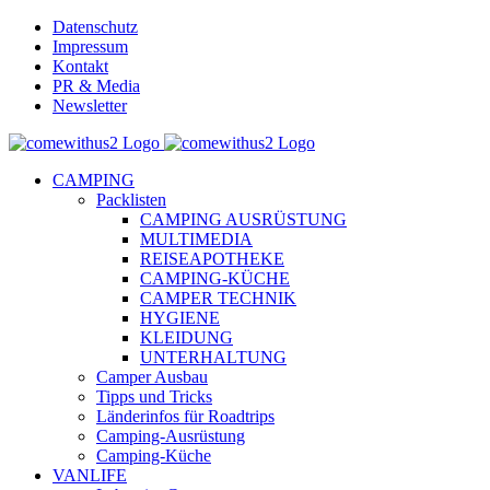
Skip
Datenschutz
to
Impressum
content
Kontakt
PR & Media
Newsletter
YouTube
Facebook
Twitter
Instagram
Pinterest
Email
CAMPING
Packlisten
CAMPING AUSRÜSTUNG
MULTIMEDIA
REISEAPOTHEKE
CAMPING-KÜCHE
CAMPER TECHNIK
HYGIENE
KLEIDUNG
UNTERHALTUNG
Camper Ausbau
Tipps und Tricks
Länderinfos für Roadtrips
Camping-Ausrüstung
Camping-Küche
VANLIFE