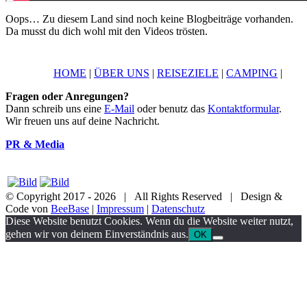
Oops… Zu diesem Land sind noch keine Blogbeiträge vorhanden.
Da musst du dich wohl mit den Videos trösten.
HOME
|
ÜBER UNS
|
REISEZIELE
|
CAMPING
|
Fragen oder Anregungen?
Dann schreib uns eine
E-Mail
oder benutz das
Kontaktformular
.
Wir freuen uns auf deine Nachricht.
PR & Media
© Copyright 2017 -
2026 | All Rights Reserved | Design &
Code von
BeeBase
|
Impressum
|
Datenschutz
YouTube
Facebook
Twitter
Instagram
Pinterest
Email
Diese Website benutzt Cookies. Wenn du die Website weiter nutzt,
gehen wir von deinem Einverständnis aus.
OK