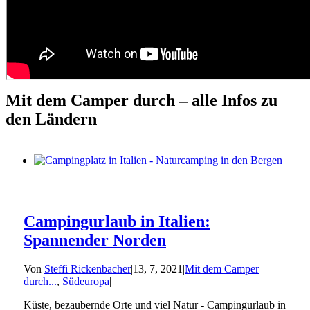
Mit dem Camper durch – alle Infos zu
den Ländern
Campingurlaub in Italien:
Spannender Norden
Von
Steffi Rickenbacher
|
13, 7, 2021
|
Mit dem Camper
durch...
,
Südeuropa
|
Küste, bezaubernde Orte und viel Natur - Campingurlaub in