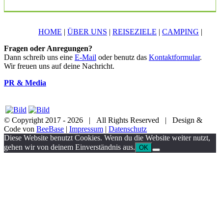
HOME
|
ÜBER UNS
|
REISEZIELE
|
CAMPING
|
Fragen oder Anregungen?
Dann schreib uns eine
E-Mail
oder benutz das
Kontaktformular
.
Wir freuen uns auf deine Nachricht.
PR & Media
© Copyright 2017 -
2026 | All Rights Reserved | Design &
Code von
BeeBase
|
Impressum
|
Datenschutz
YouTube
Facebook
Twitter
Instagram
Pinterest
Email
Diese Website benutzt Cookies. Wenn du die Website weiter nutzt,
gehen wir von deinem Einverständnis aus.
OK