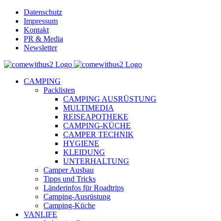
Skip
Datenschutz
to
Impressum
content
Kontakt
PR & Media
Newsletter
YouTube
Facebook
Twitter
Instagram
Pinterest
Email
CAMPING
Packlisten
CAMPING AUSRÜSTUNG
MULTIMEDIA
REISEAPOTHEKE
CAMPING-KÜCHE
CAMPER TECHNIK
HYGIENE
KLEIDUNG
UNTERHALTUNG
Camper Ausbau
Tipps und Tricks
Länderinfos für Roadtrips
Camping-Ausrüstung
Camping-Küche
VANLIFE