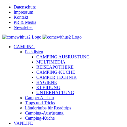
Skip
Datenschutz
to
Impressum
content
Kontakt
PR & Media
Newsletter
YouTube
Facebook
Twitter
Instagram
Pinterest
Email
CAMPING
Packlisten
CAMPING AUSRÜSTUNG
MULTIMEDIA
REISEAPOTHEKE
CAMPING-KÜCHE
CAMPER TECHNIK
HYGIENE
KLEIDUNG
UNTERHALTUNG
Camper Ausbau
Tipps und Tricks
Länderinfos für Roadtrips
Camping-Ausrüstung
Camping-Küche
VANLIFE