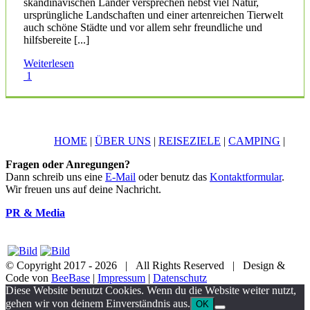
skandinavischen Länder versprechen nebst viel Natur,
ursprüngliche Landschaften und einer artenreichen Tierwelt
auch schöne Städte und vor allem sehr freundliche und
hilfsbereite [...]
Weiterlesen
1
HOME
|
ÜBER UNS
|
REISEZIELE
|
CAMPING
|
Fragen oder Anregungen?
Dann schreib uns eine
E-Mail
oder benutz das
Kontaktformular
.
Wir freuen uns auf deine Nachricht.
PR & Media
© Copyright 2017 -
2026 | All Rights Reserved | Design &
Code von
BeeBase
|
Impressum
|
Datenschutz
YouTube
Facebook
Twitter
Instagram
Pinterest
Email
Diese Website benutzt Cookies. Wenn du die Website weiter nutzt,
gehen wir von deinem Einverständnis aus.
OK