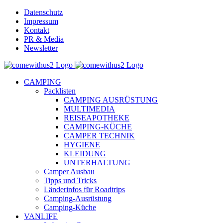
Skip
Datenschutz
to
Impressum
content
Kontakt
PR & Media
Newsletter
YouTube
Facebook
Twitter
Instagram
Pinterest
Email
CAMPING
Packlisten
CAMPING AUSRÜSTUNG
MULTIMEDIA
REISEAPOTHEKE
CAMPING-KÜCHE
CAMPER TECHNIK
HYGIENE
KLEIDUNG
UNTERHALTUNG
Camper Ausbau
Tipps und Tricks
Länderinfos für Roadtrips
Camping-Ausrüstung
Camping-Küche
VANLIFE