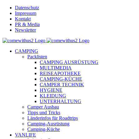
Skip
Datenschutz
to
Impressum
content
Kontakt
PR & Media
Newsletter
YouTube
Facebook
Twitter
Instagram
Pinterest
Email
CAMPING
Packlisten
CAMPING AUSRÜSTUNG
MULTIMEDIA
REISEAPOTHEKE
CAMPING-KÜCHE
CAMPER TECHNIK
HYGIENE
KLEIDUNG
UNTERHALTUNG
Camper Ausbau
Tipps und Tricks
Länderinfos für Roadtrips
Camping-Ausrüstung
Camping-Küche
VANLIFE