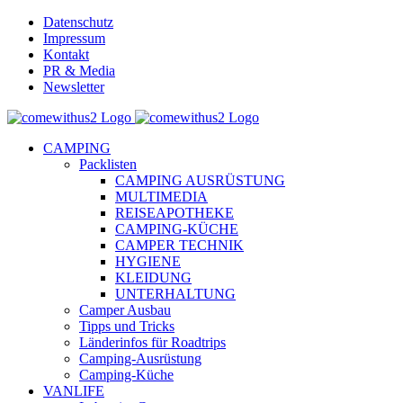
Skip
Datenschutz
to
Impressum
content
Kontakt
PR & Media
Newsletter
YouTube
Facebook
Twitter
Instagram
Pinterest
Email
CAMPING
Packlisten
CAMPING AUSRÜSTUNG
MULTIMEDIA
REISEAPOTHEKE
CAMPING-KÜCHE
CAMPER TECHNIK
HYGIENE
KLEIDUNG
UNTERHALTUNG
Camper Ausbau
Tipps und Tricks
Länderinfos für Roadtrips
Camping-Ausrüstung
Camping-Küche
VANLIFE