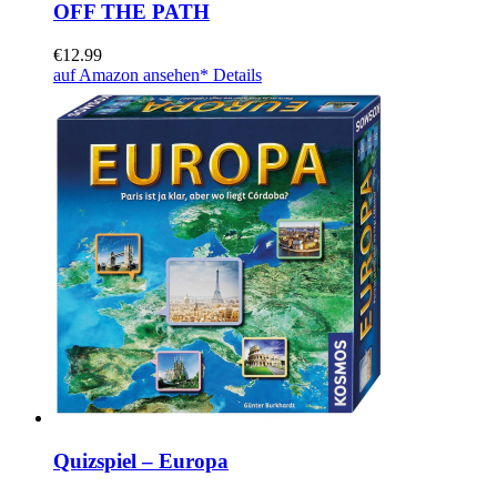
OFF THE PATH
€
12.99
auf Amazon ansehen*
Details
Quizspiel – Europa