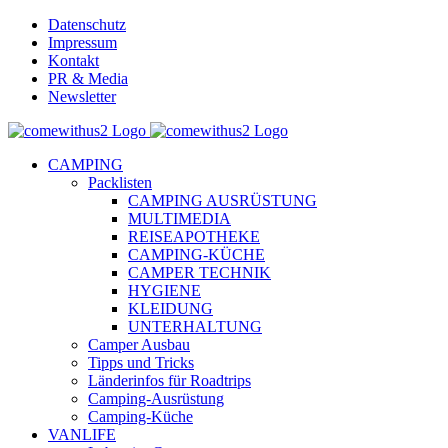
Skip
Datenschutz
to
Impressum
content
Kontakt
PR & Media
Newsletter
YouTube
Facebook
Twitter
Instagram
Pinterest
Email
CAMPING
Packlisten
CAMPING AUSRÜSTUNG
MULTIMEDIA
REISEAPOTHEKE
CAMPING-KÜCHE
CAMPER TECHNIK
HYGIENE
KLEIDUNG
UNTERHALTUNG
Camper Ausbau
Tipps und Tricks
Länderinfos für Roadtrips
Camping-Ausrüstung
Camping-Küche
VANLIFE