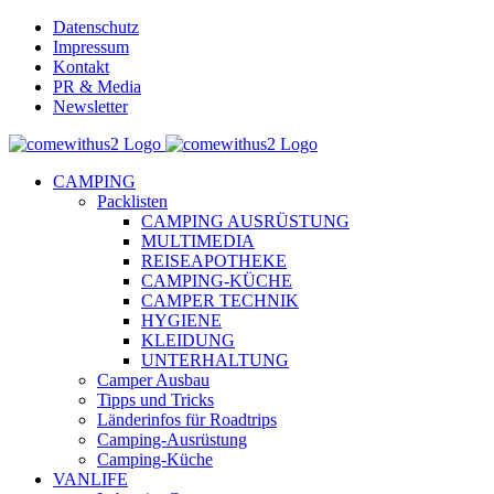
Skip
Datenschutz
to
Impressum
content
Kontakt
PR & Media
Newsletter
YouTube
Facebook
Twitter
Instagram
Pinterest
Email
CAMPING
Packlisten
CAMPING AUSRÜSTUNG
MULTIMEDIA
REISEAPOTHEKE
CAMPING-KÜCHE
CAMPER TECHNIK
HYGIENE
KLEIDUNG
UNTERHALTUNG
Camper Ausbau
Tipps und Tricks
Länderinfos für Roadtrips
Camping-Ausrüstung
Camping-Küche
VANLIFE