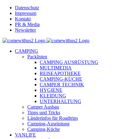
Skip
Datenschutz
to
Impressum
content
Kontakt
PR & Media
Newsletter
YouTube
Facebook
Twitter
Instagram
Pinterest
Email
CAMPING
Packlisten
CAMPING AUSRÜSTUNG
MULTIMEDIA
REISEAPOTHEKE
CAMPING-KÜCHE
CAMPER TECHNIK
HYGIENE
KLEIDUNG
UNTERHALTUNG
Camper Ausbau
Tipps und Tricks
Länderinfos für Roadtrips
Camping-Ausrüstung
Camping-Küche
VANLIFE