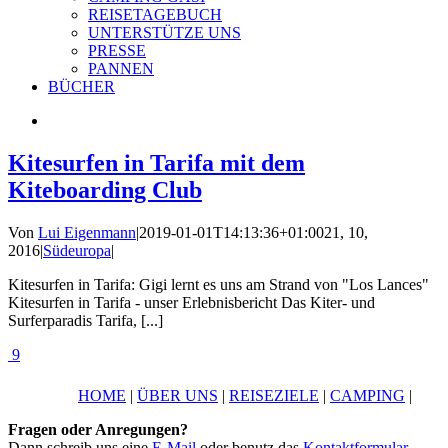
REISETAGEBUCH
UNTERSTÜTZE UNS
PRESSE
PANNEN
BÜCHER
Kitesurfen in Tarifa mit dem
Kiteboarding Club
Von
Lui Eigenmann
|
2019-01-01T14:13:36+01:00
21, 10,
2016
|
Südeuropa
|
Kitesurfen in Tarifa: Gigi lernt es uns am Strand von "Los Lances"
Kitesurfen in Tarifa - unser Erlebnisbericht Das Kiter- und
Surferparadis Tarifa, [...]
9
HOME
|
ÜBER UNS
|
REISEZIELE
|
CAMPING
|
Fragen oder Anregungen?
Dann schreib uns eine
E-Mail
oder benutz das
Kontaktformular
.