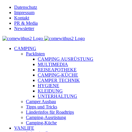
Skip
Datenschutz
to
Impressum
content
Kontakt
PR & Media
Newsletter
YouTube
Facebook
Twitter
Instagram
Pinterest
Email
CAMPING
Packlisten
CAMPING AUSRÜSTUNG
MULTIMEDIA
REISEAPOTHEKE
CAMPING-KÜCHE
CAMPER TECHNIK
HYGIENE
KLEIDUNG
UNTERHALTUNG
Camper Ausbau
Tipps und Tricks
Länderinfos für Roadtrips
Camping-Ausrüstung
Camping-Küche
VANLIFE