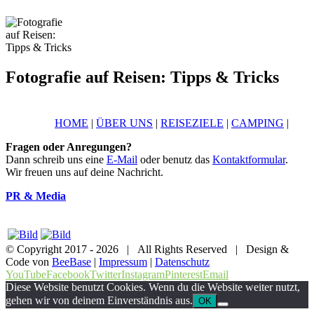
Fotografie auf Reisen: Tipps & Tricks
HOME
|
ÜBER UNS
|
REISEZIELE
|
CAMPING
|
Fragen oder Anregungen?
Dann schreib uns eine
E-Mail
oder benutz das
Kontaktformular
.
Wir freuen uns auf deine Nachricht.
PR & Media
© Copyright 2017 -
2026 | All Rights Reserved | Design &
Code von
BeeBase
|
Impressum
|
Datenschutz
YouTube
Facebook
Twitter
Instagram
Pinterest
Email
Diese Website benutzt Cookies. Wenn du die Website weiter nutzt,
gehen wir von deinem Einverständnis aus.
OK