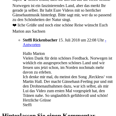
Norwegen ist ein faszinierendes Land, aber das merkt Ihr
gerade ja selber. Ihr habt Eure Videos mit so herrlicher
Gänsehautmusik hinterlegt. Bitte sagt mir, wer da so passend
zu den Schönheiten der Natur singt.
❤️ liche Grüße und noch eine schöne Reise wünscht Euch
Marion aus Sachsen
Steffi Rickenbacher
15. Juli 2018 um 22:08 Uhr
-
Antworten
Hallo Marion
Vielen Dank für dein schönes Feedback. Norwegen ist
wirklich ein ausgesprochen schönes Land und wir
freuen uns jetzt schon, im Norden nochmals mehr
davon zu erleben.
Ich denke mir mal, du meinst den Song ‚Reckless‘ von
Martin Hall. Der macht Gänsehaut-Feeling pur und mit
den Drohnenaufnahmen dazu, war ich selbst, als mir
Lui das Video zum ersten Mal vorgespielt hat, den
Tränen nahe. So unglaublich gefühlsvoll und schön!
Herzliche Grüsse
Steffi
Hinterlassen Sie einen Kommentar