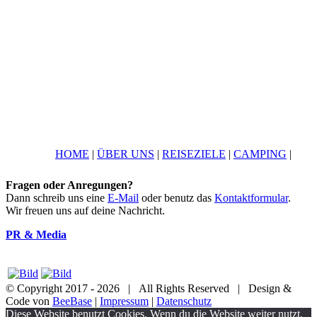
HOME
|
ÜBER UNS
|
REISEZIELE
|
CAMPING
|
Fragen oder Anregungen?
Dann schreib uns eine
E-Mail
oder benutz das
Kontaktformular
.
Wir freuen uns auf deine Nachricht.
PR & Media
© Copyright 2017 -
2026 | All Rights Reserved | Design &
Code von
BeeBase
|
Impressum
|
Datenschutz
YouTube
Facebook
Twitter
Instagram
Pinterest
Email
Diese Website benutzt Cookies. Wenn du die Website weiter nutzt,