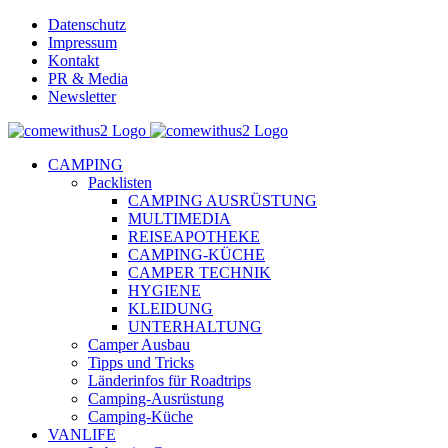
Skip
Datenschutz
to
Impressum
content
Kontakt
PR & Media
Newsletter
YouTube
Facebook
Twitter
Instagram
Pinterest
Email
CAMPING
Packlisten
CAMPING AUSRÜSTUNG
MULTIMEDIA
REISEAPOTHEKE
CAMPING-KÜCHE
CAMPER TECHNIK
HYGIENE
KLEIDUNG
UNTERHALTUNG
Camper Ausbau
Tipps und Tricks
Länderinfos für Roadtrips
Camping-Ausrüstung
Camping-Küche
VANLIFE