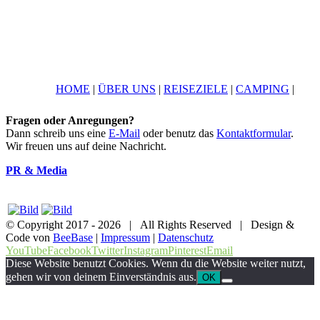
HOME
|
ÜBER UNS
|
REISEZIELE
|
CAMPING
|
Fragen oder Anregungen?
Dann schreib uns eine
E-Mail
oder benutz das
Kontaktformular
.
Wir freuen uns auf deine Nachricht.
PR & Media
© Copyright 2017 -
2026 | All Rights Reserved | Design &
Code von
BeeBase
|
Impressum
|
Datenschutz
YouTube
Facebook
Twitter
Instagram
Pinterest
Email
Diese Website benutzt Cookies. Wenn du die Website weiter nutzt,
gehen wir von deinem Einverständnis aus.
OK