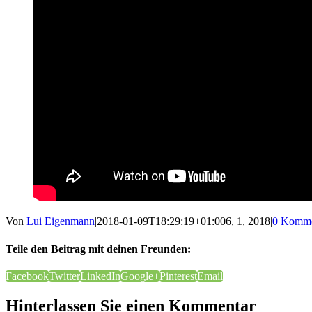
Von
Lui Eigenmann
|
2018-01-09T18:29:19+01:00
6, 1, 2018
|
0 Komme
Teile den Beitrag mit deinen Freunden:
Facebook
Twitter
LinkedIn
Google+
Pinterest
Email
Hinterlassen Sie einen Kommentar