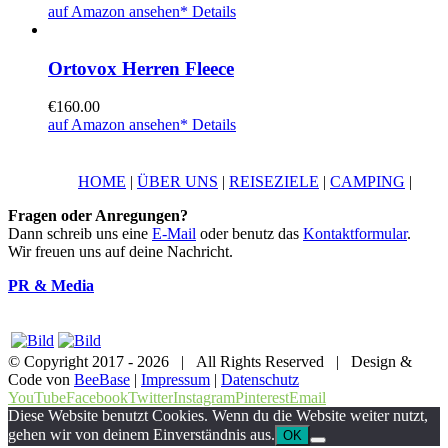
auf Amazon ansehen*
Details
Ortovox Herren Fleece
€
160.00
auf Amazon ansehen*
Details
HOME
|
ÜBER UNS
|
REISEZIELE
|
CAMPING
|
Fragen oder Anregungen?
Dann schreib uns eine
E-Mail
oder benutz das
Kontaktformular
.
Wir freuen uns auf deine Nachricht.
PR & Media
© Copyright 2017 -
2026 | All Rights Reserved | Design &
Code von
BeeBase
|
Impressum
|
Datenschutz
YouTube
Facebook
Twitter
Instagram
Pinterest
Email
Diese Website benutzt Cookies. Wenn du die Website weiter nutzt,
gehen wir von deinem Einverständnis aus.
OK