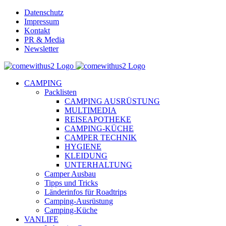
Skip
Datenschutz
to
Impressum
content
Kontakt
PR & Media
Newsletter
YouTube
Facebook
Twitter
Instagram
Pinterest
Email
CAMPING
Packlisten
CAMPING AUSRÜSTUNG
MULTIMEDIA
REISEAPOTHEKE
CAMPING-KÜCHE
CAMPER TECHNIK
HYGIENE
KLEIDUNG
UNTERHALTUNG
Camper Ausbau
Tipps und Tricks
Länderinfos für Roadtrips
Camping-Ausrüstung
Camping-Küche
VANLIFE