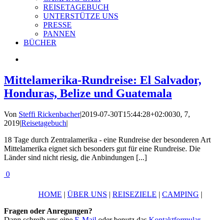
REISETAGEBUCH
UNTERSTÜTZE UNS
PRESSE
PANNEN
BÜCHER
Mittelamerika-Rundreise: El Salvador,
Honduras, Belize und Guatemala
Von
Steffi Rickenbacher
|
2019-07-30T15:44:28+02:00
30, 7,
2019
|
Reisetagebuch
|
18 Tage durch Zentralamerika - eine Rundreise der besonderen Art
Mittelamerika eignet sich besonders gut für eine Rundreise. Die
Länder sind nicht riesig, die Anbindungen [...]
0
HOME
|
ÜBER UNS
|
REISEZIELE
|
CAMPING
|
Fragen oder Anregungen?
Dann schreib uns eine
E-Mail
oder benutz das
Kontaktformular
.