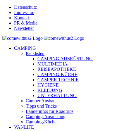
Skip
Datenschutz
to
Impressum
content
Kontakt
PR & Media
Newsletter
YouTube
Facebook
Twitter
Instagram
Pinterest
Email
CAMPING
Packlisten
CAMPING AUSRÜSTUNG
MULTIMEDIA
REISEAPOTHEKE
CAMPING-KÜCHE
CAMPER TECHNIK
HYGIENE
KLEIDUNG
UNTERHALTUNG
Camper Ausbau
Tipps und Tricks
Länderinfos für Roadtrips
Camping-Ausrüstung
Camping-Küche
VANLIFE