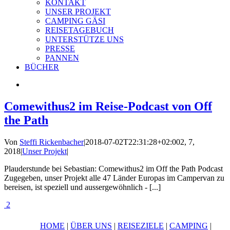
KONTAKT
UNSER PROJEKT
CAMPING GÄSI
REISETAGEBUCH
UNTERSTÜTZE UNS
PRESSE
PANNEN
BÜCHER
Comewithus2 im Reise-Podcast von Off
the Path
Von
Steffi Rickenbacher
|
2018-07-02T22:31:28+02:00
2, 7,
2018
|
Unser Projekt
|
Plauderstunde bei Sebastian: Comewithus2 im Off the Path Podcast
Zugegeben, unser Projekt alle 47 Länder Europas im Campervan zu
bereisen, ist speziell und aussergewöhnlich - [...]
2
HOME
|
ÜBER UNS
|
REISEZIELE
|
CAMPING
|