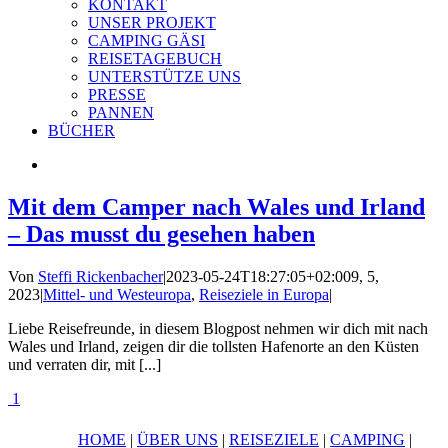
KONTAKT
UNSER PROJEKT
CAMPING GÄSI
REISETAGEBUCH
UNTERSTÜTZE UNS
PRESSE
PANNEN
BÜCHER
Mit dem Camper nach Wales und Irland
– Das musst du gesehen haben
Von
Steffi Rickenbacher
|
2023-05-24T18:27:05+02:00
9, 5,
2023
|
Mittel- und Westeuropa
,
Reiseziele in Europa
|
Liebe Reisefreunde, in diesem Blogpost nehmen wir dich mit nach
Wales und Irland, zeigen dir die tollsten Hafenorte an den Küsten
und verraten dir, mit [...]
1
HOME
|
ÜBER UNS
|
REISEZIELE
|
CAMPING
|