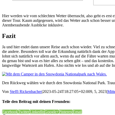
Hier werden wir vom schlechten Wetter überrascht, also geht es erst
dieser Tour. Kaum aufgegessen, wird das Wetter auch schon besser u
Atemberaubende Ausblicke inklusive.
Fazit
Ja und hier endet dann unsere Reise auch schon wieder. Viel zu schnel
die andere. Besonders toll war die Erkundung natürlich dank der Ap
lohnt sich natürlich vor allem auch, wenn du auf die Fähre warten muss
du genau bist und was es hier alles zu sehen gibt – und das kostenlos
langweilige Wartezeit am Hafen. Also nichts wie los und ab auf die In
Den Rückweg wählen wir durch den Snowdonia National Park. Trau
Von
Steffi Rickenbacher
|
2023-05-24T18:27:05+02:00
9, 5, 2023
|
Mitt
Teile den Beitrag mit deinen Freunden:
Facebook
Twitter
LinkedIn
Google+
Pinterest
Email