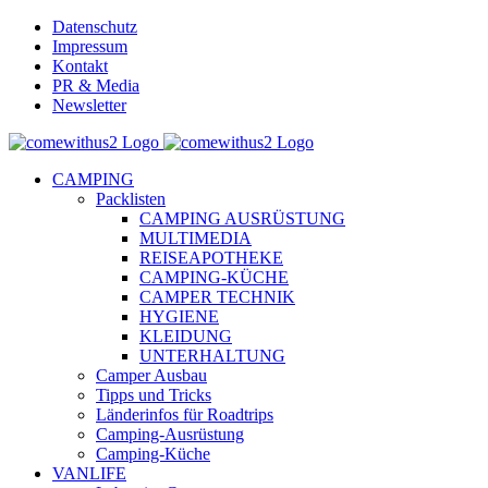
Skip
Datenschutz
to
Impressum
content
Kontakt
PR & Media
Newsletter
YouTube
Facebook
Twitter
Instagram
Pinterest
Email
CAMPING
Packlisten
CAMPING AUSRÜSTUNG
MULTIMEDIA
REISEAPOTHEKE
CAMPING-KÜCHE
CAMPER TECHNIK
HYGIENE
KLEIDUNG
UNTERHALTUNG
Camper Ausbau
Tipps und Tricks
Länderinfos für Roadtrips
Camping-Ausrüstung
Camping-Küche
VANLIFE