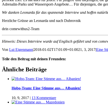
Adrenalin-Parks und Wassersport-Angebote… Für diejenigen, die gerne
Wir danken Leonarda für das spannende Interview und hoffen natürlich,
Herzliche Grüsse an Leonarda und nach Dubrovnik
dein comewithus2-Team
Hinweis: Dieses Interview wurde auf Englisch geführt und von comew
Von
Lui Eigenmann
|
2018-01-02T17:01:09+01:00
21, 3, 2017
|
Eine St
Teile den Beitrag mit deinen Freunden:
Facebook
Twitter
LinkedIn
Google+
Pinterest
Email
Ähnliche Beiträge
Hobo-Team: Eine Stimme aus… Albanien!
10, 9, 2017
|
13 Kommentare