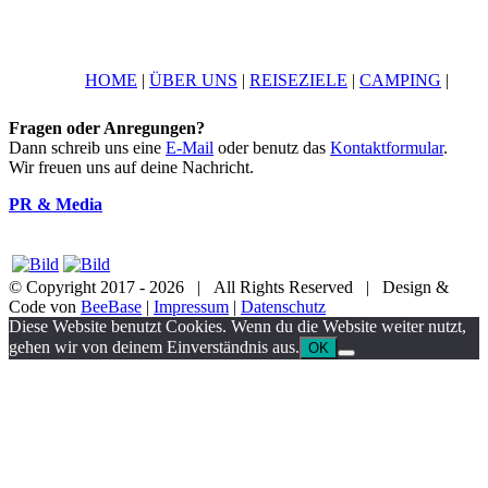
HOME
|
ÜBER UNS
|
REISEZIELE
|
CAMPING
|
Fragen oder Anregungen?
Dann schreib uns eine
E-Mail
oder benutz das
Kontaktformular
.
Wir freuen uns auf deine Nachricht.
PR & Media
© Copyright 2017 -
2026 | All Rights Reserved | Design &
Code von
BeeBase
|
Impressum
|
Datenschutz
YouTube
Facebook
Twitter
Instagram
Pinterest
Email
Diese Website benutzt Cookies. Wenn du die Website weiter nutzt,
gehen wir von deinem Einverständnis aus.
OK