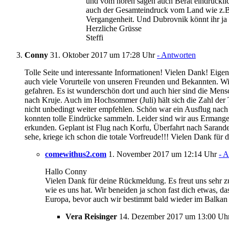
und vom hören sagen auch Berat eindrücklich
auch der Gesamteindruck vom Land wie z.B. wi
Vergangenheit. Und Dubrovnik könnt ihr ja
Herzliche Grüsse
Steffi
Conny
31. Oktober 2017 um 17:28 Uhr
- Antworten
Tolle Seite und interessante Informationen! Vielen Dank! Eigen
auch viele Vorurteile von unseren Freunden und Bekannten. Wi
gefahren. Es ist wunderschön dort und auch hier sind die Mensc
nach Kruje. Auch im Hochsommer (Juli) hält sich die Zahl der 
nicht unbedingt weiter empfehlen. Schön war ein Ausflug nach
konnten tolle Eindrücke sammeln. Leider sind wir aus Erman
erkunden. Geplant ist Flug nach Korfu, Überfahrt nach Sarande
sehe, kriege ich schon die totale Vorfreude!!! Vielen Dank für d
comewithus2.com
1. November 2017 um 12:14 Uhr
- 
Hallo Conny
Vielen Dank für deine Rückmeldung. Es freut uns sehr z
wie es uns hat. Wir beneiden ja schon fast dich etwas, d
Europa, bevor auch wir bestimmt bald wieder im Balkan
Vera Reisinger
14. Dezember 2017 um 13:00 Uh