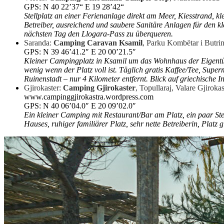
GPS: N 40 22’37“ E 19 28’42“
Stellplatz an einer Ferienanlage direkt am Meer, Kiesstrand, kl
Betreiber, ausreichend und saubere Sanitäre Anlagen für den kl
nächsten Tag den Llogara-Pass zu überqueren.
Saranda:
Camping Caravan Ksamil
, Parku Kombëtar i Butri
GPS: N 39 46’41.2″ E 20 00’21.5″
Kleiner Campingplatz in Ksamil um das Wohnhaus der Eigentüme
wenig wenn der Platz voll ist. Täglich gratis Kaffee/Tee, Supe
Ruinenstadt – nur 4 Kilometer entfernt. Blick auf griechische 
Gjirokaster:
Camping Gjirokaster
, Topullaraj, Valare Gjirokas
www.campinggjirokastra.wordpress.com
GPS: N 40 06’04.0″ E 20 09’02.0″
Ein kleiner Camping mit Restaurant/Bar am Platz, ein paar Stel
Hauses, ruhiger familiärer Platz, sehr nette Betreiberin, Platz gi