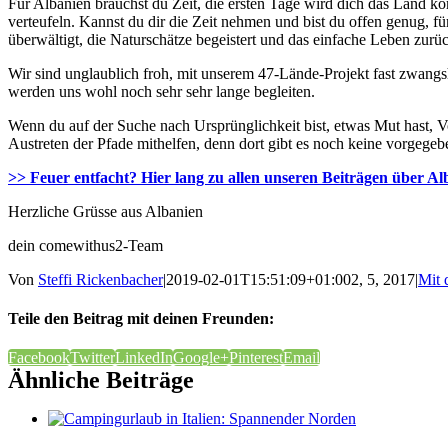
Für Albanien brauchst du Zeit, die ersten Tage wird dich das Land
verteufeln. Kannst du dir die Zeit nehmen und bist du offen genug, fü
überwältigt, die Naturschätze begeistert und das einfache Leben zurü
Wir sind unglaublich froh, mit unserem 47-Lände-Projekt fast zwangsh
werden uns wohl noch sehr sehr lange begleiten.
Wenn du auf der Suche nach Ursprünglichkeit bist, etwas Mut hast, Vo
Austreten der Pfade mithelfen, denn dort gibt es noch keine vorgegeb
>> Feuer entfacht? Hier lang zu allen unseren Beiträgen über A
Herzliche Grüsse aus Albanien
dein comewithus2-Team
Von
Steffi Rickenbacher
|
2019-02-01T15:51:09+01:00
2, 5, 2017
|
Mit 
Teile den Beitrag mit deinen Freunden:
Facebook
Twitter
LinkedIn
Google+
Pinterest
Email
Ähnliche Beiträge