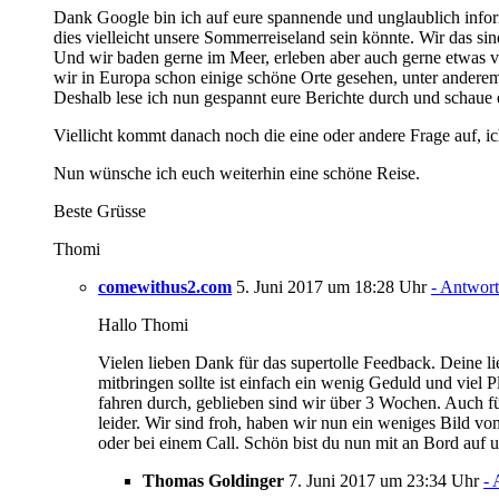
Dank Google bin ich auf eure spannende und unglaublich informa
dies vielleicht unsere Sommerreiseland sein könnte. Wir das s
Und wir baden gerne im Meer, erleben aber auch gerne etwas 
wir in Europa schon einige schöne Orte gesehen, unter anderem 
Deshalb lese ich nun gespannt eure Berichte durch und schaue 
Viellicht kommt danach noch die eine oder andere Frage auf,
Nun wünsche ich euch weiterhin eine schöne Reise.
Beste Grüsse
Thomi
comewithus2.com
5. Juni 2017 um 18:28 Uhr
- Antwor
Hallo Thomi
Vielen lieben Dank für das supertolle Feedback. Deine l
mitbringen sollte ist einfach ein wenig Geduld und viel
fahren durch, geblieben sind wir über 3 Wochen. Auch f
leider. Wir sind froh, haben wir nun ein weniges Bild vo
oder bei einem Call. Schön bist du nun mit an Bord auf 
Thomas Goldinger
7. Juni 2017 um 23:34 Uhr
- 