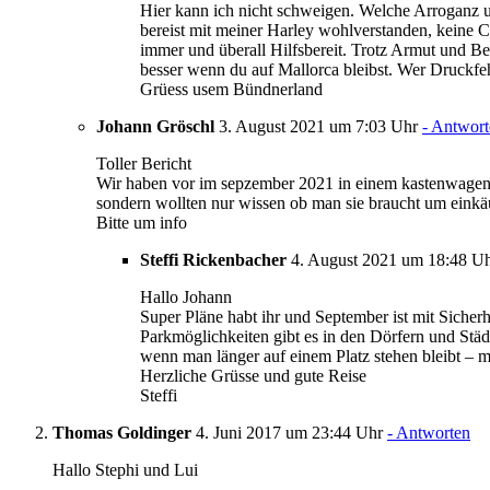
Hier kann ich nicht schweigen. Welche Arroganz 
bereist mit meiner Harley wohlverstanden, keine
immer und überall Hilfsbereit. Trotz Armut und Bes
besser wenn du auf Mallorca bleibst. Wer Druckfeh
Grüess usem Bündnerland
Johann Gröschl
3. August 2021 um 7:03 Uhr
- Antwor
Toller Bericht
Wir haben vor im sepzember 2021 in einem kastenwagen alb
sondern wollten nur wissen ob man sie braucht um einkäu
Bitte um info
Steffi Rickenbacher
4. August 2021 um 18:48 U
Hallo Johann
Super Pläne habt ihr und September ist mit Sicherh
Parkmöglichkeiten gibt es in den Dörfern und Städ
wenn man länger auf einem Platz stehen bleibt – m
Herzliche Grüsse und gute Reise
Steffi
Thomas Goldinger
4. Juni 2017 um 23:44 Uhr
- Antworten
Hallo Stephi und Lui