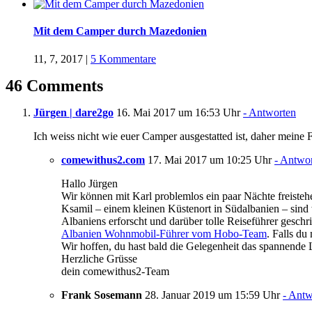
Mit dem Camper durch Mazedonien
11, 7, 2017
|
5 Kommentare
46 Comments
Jürgen | dare2go
16. Mai 2017 um 16:53 Uhr
- Antworten
Ich weiss nicht wie euer Camper ausgestatted ist, daher meine 
comewithus2.com
17. Mai 2017 um 10:25 Uhr
- Antwo
Hallo Jürgen
Wir können mit Karl problemlos ein paar Nächte freistehen
Ksamil – einem kleinen Küstenort in Südalbanien – sind
Albaniens erforscht und darüber tolle Reiseführer gesch
Albanien Wohnmobil-Führer vom Hobo-Team
. Falls du
Wir hoffen, du hast bald die Gelegenheit das spannende 
Herzliche Grüsse
dein comewithus2-Team
Frank Sosemann
28. Januar 2019 um 15:59 Uhr
- Antw