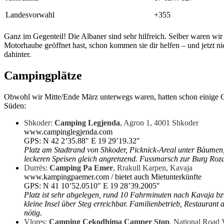
Landesvorwahl
+355
Ganz im Gegenteil! Die Albaner sind sehr hilfreich. Selber waren wir
Motorhaube geöffnet hast, schon kommen sie dir helfen – und jetzt n
dahinter.
Campingplätze
Obwohl wir Mitte/Ende März unterwegs waren, hatten schon einige Ca
Süden:
Shkoder:
Camping Legjenda
, Agron 1, 4001 Shkoder
www.campinglegjenda.com
GPS: N 42 2’35.88″ E 19 29’19.32″
Platz am Stadtrand von Shkoder, Picknick-Areal unter Bäumen,
leckeren Speisen gleich angrenzend. Fussmarsch zur Burg Roza
Durrës:
Camping Pa Emer
, Rrakull Karpen, Kavaja
www.kampingpaemer.com / bietet auch Mietunterkünfte
GPS: N 41 10’52.0510″ E 19 28’39.2005″
Platz ist sehr abgelegen, rund 10 Fahrminuten nach Kavaja bz
kleine Insel über Steg erreichbar. Familienbetrieb, Restaurant
nötig.
Vlores:
Camping Cekodhima Camper Stop
, National Road