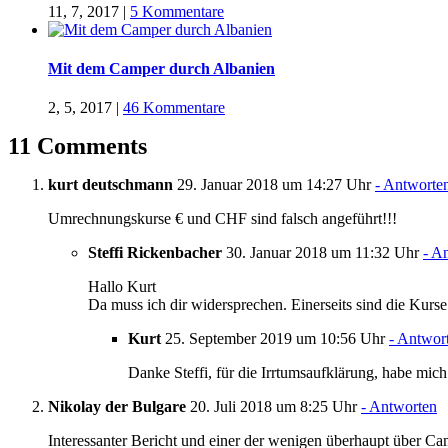
11, 7, 2017
|
5 Kommentare
Mit dem Camper durch Albanien
2, 5, 2017
|
46 Kommentare
11 Comments
kurt deutschmann
29. Januar 2018 um 14:27 Uhr
- Antworte
Umrechnungskurse € und CHF sind falsch angeführt!!!
Steffi Rickenbacher
30. Januar 2018 um 11:32 Uhr
- A
Hallo Kurt
Da muss ich dir widersprechen. Einerseits sind die Kurs
Kurt
25. September 2019 um 10:56 Uhr
- Antwor
Danke Steffi, für die Irrtumsaufklärung, habe mic
Nikolay der Bulgare
20. Juli 2018 um 8:25 Uhr
- Antworten
Interessanter Bericht und einer der wenigen überhaupt über Ca