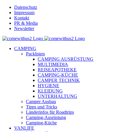
Skip
Datenschutz
to
Impressum
content
Kontakt
PR & Media
Newsletter
YouTube
Facebook
Twitter
Instagram
Pinterest
Email
CAMPING
Packlisten
CAMPING AUSRÜSTUNG
MULTIMEDIA
REISEAPOTHEKE
CAMPING-KÜCHE
CAMPER TECHNIK
HYGIENE
KLEIDUNG
UNTERHALTUNG
Camper Ausbau
Tipps und Tricks
Länderinfos für Roadtrips
Camping-Ausrüstung
Camping-Küche
VANLIFE