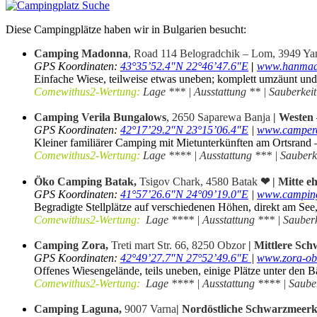
Diese Campingplätze haben wir in Bulgarien besucht:
Camping Madonna
, Road 114 Belogradchik – Lom, 3949 Ya
GPS Koordinaten:
43°35’52.4″N 22°46’47.6″E
|
www.hanmad
Einfache Wiese, teilweise etwas uneben; komplett umzäunt und 
Comewithus2-Wertung:
Lage *** | Ausstattung ** | Sauberkeit
.
Camping Verila Bungalows
, 2650 Saparewa Banja
| Westen 
GPS Koordinaten:
42°17’29.2″N 23°15’06.4″E
|
www.camperc
Kleiner familiärer Camping mit Mietunterkünften am Ortsrand – 
Comewithus2-Wertung:
Lage **** | Ausstattung *** | Sauberke
.
Öko Camping Batak,
Tsigov Chark, 4580 Batak
❤
| Mitte eh
GPS Koordinaten:
41°57’26.6″N 24°09’19.0″E
|
www.campin
Begradigte Stellplätze auf verschiedenen Höhen, direkt am See
Comewithus2-Wertung:
Lage **** | Ausstattung *** | Sauberk
.
Camping Zora
,
Treti mart Str. 66, 8250
Obzor
| Mittlere Sc
GPS Koordinaten:
42°49’27.7″N 27°52’49.6″E
|
www.zora-o
Offenes Wiesengelände, teils uneben, einige Plätze unter den
Comewithus2-Wertung:
Lage **** | Ausstattung **** | Sauber
.
Camping Laguna,
9007 Varna
| Nordöstliche Schwarzmeerk