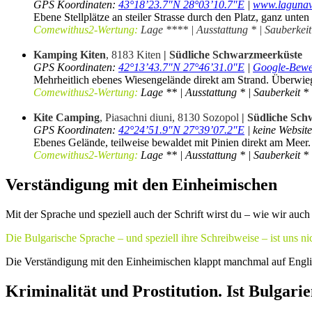
GPS Koordinaten:
43°18’23.7″N 28°03’10.7″E
|
www.lagunavi
Ebene Stellplätze an steiler Strasse durch den Platz, ganz un
Comewithus2-Wertung:
Lage **** | Ausstattung * | Sauberkeit
.
Kamping Kiten
, 8183 Kiten
| Südliche Schwarzmeerküste
GPS Koordinaten:
42°13’43.7″N 27°46’31.0″E
|
Google-Bewe
Mehrheitlich ebenes Wiesengelände direkt am Strand. Überwiege
Comewithus2-Wertung:
Lage ** | Ausstattung * | Sauberkeit *
.
Kite Camping
, Piasachni diuni, 8130 Sozopol
| Südliche Sc
GPS Koordinaten:
42°24’51.9″N 27°39’07.2″E
| keine Website
Ebenes Gelände, teilweise bewaldet mit Pinien direkt am Meer.
Comewithus2-Wertung:
Lage ** | Ausstattung * | Sauberkeit * 
Verständigung mit den Einheimischen
Mit der Sprache und speziell auch der Schrift wirst du – wie wir auc
Die Bulgarische Sprache – und speziell ihre Schreibweise – ist uns
Die Verständigung mit den Einheimischen klappt manchmal auf Englis
Kriminalität und Prostitution. Ist Bulgarie