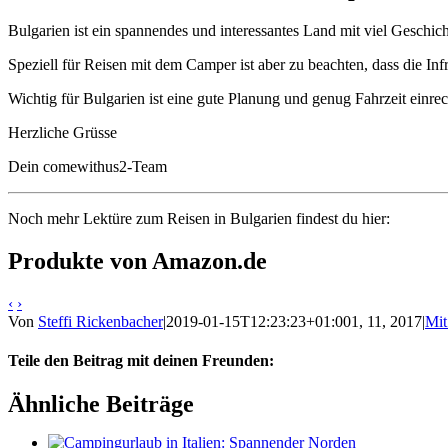
Bulgarien ist ein spannendes und interessantes Land mit viel Geschi
Speziell für Reisen mit dem Camper ist aber zu beachten, dass die Inf
Wichtig für Bulgarien ist eine gute Planung und genug Fahrzeit einre
Herzliche Grüsse
Dein comewithus2-Team
Noch mehr Lektüre zum Reisen in Bulgarien findest du hier:
Produkte von Amazon.de
‹
›
Von
Steffi Rickenbacher
|
2019-01-15T12:23:23+01:00
1, 11, 2017
|
Mit
Teile den Beitrag mit deinen Freunden:
Facebook
Twitter
LinkedIn
Google+
Pinterest
Email
Ähnliche Beiträge