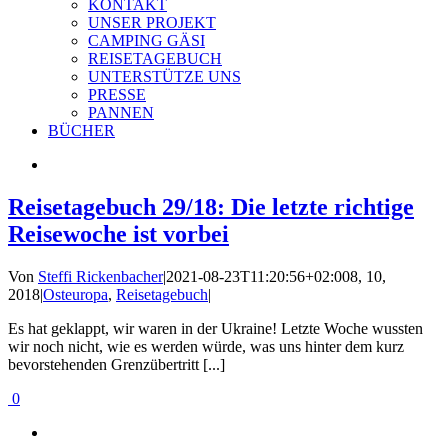
KONTAKT
UNSER PROJEKT
CAMPING GÄSI
REISETAGEBUCH
UNTERSTÜTZE UNS
PRESSE
PANNEN
BÜCHER
Reisetagebuch 29/18: Die letzte richtige
Reisewoche ist vorbei
Von
Steffi Rickenbacher
|
2021-08-23T11:20:56+02:00
8, 10,
2018
|
Osteuropa
,
Reisetagebuch
|
Es hat geklappt, wir waren in der Ukraine! Letzte Woche wussten
wir noch nicht, wie es werden würde, was uns hinter dem kurz
bevorstehenden Grenzübertritt [...]
0