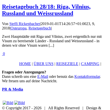
Reisetagebuch 28/18: Riga, Vilnius,
Russland und Weissrussland
Von
Steffi Rickenbacher
|
2019-01-01T14:26:57+01:00
23, 9,
2018
|
Osteuropa
,
Reisetagebuch
|
Zwei Hauptstädte mit Riga und Vilnius, zwei eeigentlich nur mit
Visum zu bereisende Länder - Russland und Weissrussland - in
denen wir ohne Visum waren [...]
0
HOME
|
ÜBER UNS
|
REISEZIELE
|
CAMPING
|
Fragen oder Anregungen?
Dann schreib uns eine
E-Mail
oder benutz das
Kontaktformular
.
Wir freuen uns auf deine Nachricht.
PR & Media
© Copyright 2017 -
2026 | All Rights Reserved | Design &