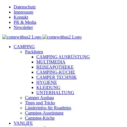
Skip
Datenschutz
to
Impressum
content
Kontakt
PR & Media
Newsletter
YouTube
Facebook
Twitter
Instagram
Pinterest
Email
CAMPING
Packlisten
CAMPING AUSRÜSTUNG
MULTIMEDIA
REISEAPOTHEKE
CAMPING-KÜCHE
CAMPER TECHNIK
HYGIENE
KLEIDUNG
UNTERHALTUNG
Camper Ausbau
Tipps und Tricks
Länderinfos für Roadtrips
Camping-Ausrüstung
Camping-Küche
VANLIFE