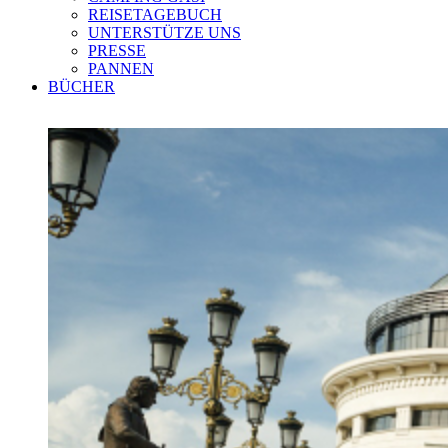
REISETAGEBUCH
UNTERSTÜTZE UNS
PRESSE
PANNEN
BÜCHER
Zeige
grösseres
Bild