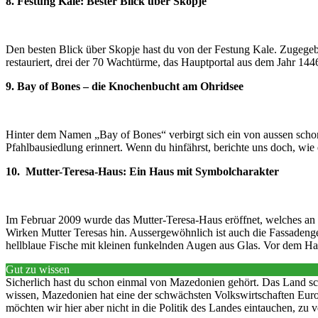
8. Festung Kale: Bester Blick über Skopje
Den besten Blick über Skopje hast du von der Festung Kale. Zugegeb
restauriert, drei der 70 Wachtürme, das Hauptportal aus dem Jahr 1
9. Bay of Bones – die Knochenbucht am Ohridsee
Hinter dem Namen „Bay of Bones“ verbirgt sich ein von aussen schon 
Pfahlbausiedlung erinnert. Wenn du hinfährst, berichte uns doch, wie e
10. Mutter-Teresa-Haus: Ein Haus mit Symbolcharakter
Im Februar 2009 wurde das Mutter-Teresa-Haus eröffnet, welches an di
Wirken Mutter Teresas hin. Aussergewöhnlich ist auch die Fassadeng
hellblaue Fische mit kleinen funkelnden Augen aus Glas. Vor dem Haus,
Gut zu wissen
Sicherlich hast du schon einmal von Mazedonien gehört. Das Land sc
wissen, Mazedonien hat eine der schwächsten Volkswirtschaften Europ
möchten wir hier aber nicht in die Politik des Landes eintauchen, zu v