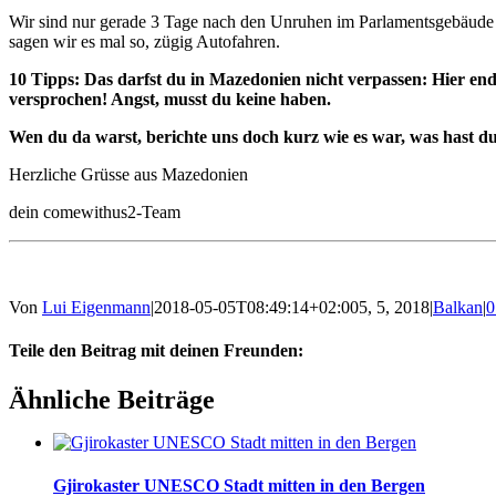
Wir sind nur gerade 3 Tage nach den Unruhen im Parlamentsgebäude 
sagen wir es mal so, zügig Autofahren.
10 Tipps: Das darfst du in Mazedonien nicht verpassen: Hier ende
versprochen! Angst, musst du keine haben.
Wen du da warst, berichte uns doch kurz wie es war, was hast du
Herzliche Grüsse aus Mazedonien
dein comewithus2-Team
Von
Lui Eigenmann
|
2018-05-05T08:49:14+02:00
5, 5, 2018
|
Balkan
|
0
Teile den Beitrag mit deinen Freunden:
Facebook
Twitter
LinkedIn
Google+
Pinterest
Email
Ähnliche Beiträge
Gjirokaster UNESCO Stadt mitten in den Bergen