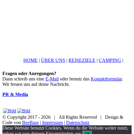
HOME
|
ÜBER UNS
|
REISEZIELE
|
CAMPING
|
Fragen oder Anregungen?
Dann schreib uns eine
E-Mail
oder benutz das
Kontaktformular
.
Wir freuen uns auf deine Nachricht.
PR & Media
© Copyright 2017 -
2026 | All Rights Reserved | Design &
Code von
BeeBase
|
Impressum
|
Datenschutz
YouTube
Facebook
Twitter
Instagram
Pinterest
Email
Diese Website benutzt Cookies. Wenn du die Website weiter nutzt,
gehen wir von deinem Einverständnis aus.
OK