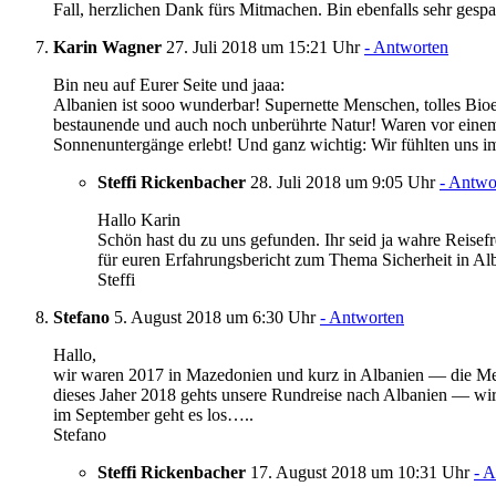
Fall, herzlichen Dank fürs Mitmachen. Bin ebenfalls sehr gespa
Karin Wagner
27. Juli 2018 um 15:21 Uhr
- Antworten
Bin neu auf Eurer Seite und jaaa:
Albanien ist sooo wunderbar! Supernette Menschen, tolles Bioe
bestaunende und auch noch unberührte Natur! Waren vor einem J
Sonnenuntergänge erlebt! Und ganz wichtig: Wir fühlten uns im
Steffi Rickenbacher
28. Juli 2018 um 9:05 Uhr
- Antwo
Hallo Karin
Schön hast du zu uns gefunden. Ihr seid ja wahre Reise
für euren Erfahrungsbericht zum Thema Sicherheit in Alb
Steffi
Stefano
5. August 2018 um 6:30 Uhr
- Antworten
Hallo,
wir waren 2017 in Mazedonien und kurz in Albanien — die Men
dieses Jaher 2018 gehts unsere Rundreise nach Albanien — wir 
im September geht es los…..
Stefano
Steffi Rickenbacher
17. August 2018 um 10:31 Uhr
- 