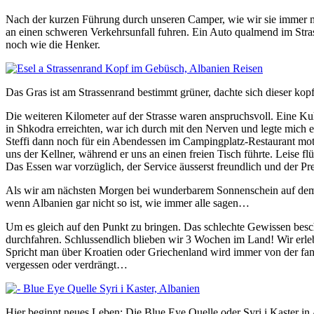
Nach der kurzen Führung durch unseren Camper, wie wir sie immer ma
an einen schweren Verkehrsunfall fuhren. Ein Auto qualmend im Stras
noch wie die Henker.
Das Gras ist am Strassenrand bestimmt grüner, dachte sich dieser kop
Die weiteren Kilometer auf der Strasse waren anspruchsvoll. Eine Kuh
in Shkodra erreichten, war ich durch mit den Nerven und legte mich 
Steffi dann noch für ein Abendessen im Campingplatz-Restaurant motiv
uns der Kellner, während er uns an einen freien Tisch führte. Leise flü
Das Essen war vorzüglich, der Service äusserst freundlich und der Prei
Als wir am nächsten Morgen bei wunderbarem Sonnenschein auf dem 
wenn Albanien gar nicht so ist, wie immer alle sagen…
Um es gleich auf den Punkt zu bringen. Das schlechte Gewissen besch
durchfahren. Schlussendlich blieben wir 3 Wochen im Land! Wir erleb
Spricht man über Kroatien oder Griechenland wird immer von der fan
vergessen oder verdrängt…
Hier beginnt neues Leben: Die Blue Eye Quelle oder Syri i Kaster in