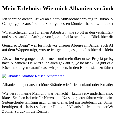
Mein Erlebnis: Wie mich Albanien verände
Ich schreibe diesen Artikel an einem Mittwochnachmittag in Bilbao.
Campingplatz aus über die Stadt geniessen könnten, haben wir heute 
Wir entscheiden uns für einen Arbeitstag, wie so oft in den vergange
und stosse auf die Anfrage von Igor, dabei lasse ich den Blick über d
Genau so „Grau“ war für mich vor unserer Abreise im Januar auch Alb
auf dem Wappen trägt, wusste ich gelinde gesagt nichts über das klei
Als wir im vergangenen Jahr mehr und mehr über unser Projekt preis
nach Albanien? Da wird euch alles geklaut!“, „Albanien? Da gibt es d
Rückmeldungen darauf, dass wir planten, in den Balkanstaat zu fahre
Albanien hat genauso schöne Strände wie Griechenland oder Kroatie
Wie gesagt, meine Meinung war gemacht – kaum verwunderlich also,
klares Zeichen bei mir für Nervosität. Na super, jetzt fahren wir in 
Seitenscheibe langsam nach unten drehte, lief mir zeitgleich der Schw
beruhigen, das heisst sicher nur Hallo auf Albanisch. Ich in meiner We
Zöllner zurück in die Realität.