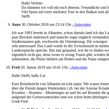
Hallo Stefano
Da stimmen wir voll mit euch überein. Freundliche und h
Viel Spass auf eurer nächsten Tour in den Balkan und allz
Steffi
Auro
30. Oktober 2018 um 23:14 Uhr
- Antworten
Ich war 1993 bereits in Albanien, schon damals fand ich das 
paar Brocken italienisch und manche sogar englisch verstanden
Straßennamen gab, erschwerte die Orientierung. Die winzigen 
sehr interessant! Das Land wurde in der Zwischenzeit in meine
Landessprache spreche. Bin mal gespannt, wie ihr es finden werd
eigentlich recht gut, denn wenn es wenig Touris gibt, werden d
zubetoniert, die Preise bleiben am Boden und die Natur einige
Fred
20. Januar 2019 um 10:41 Uhr
- Antworten
Hallo Steffi, hallo Lui
Euer Reisebericht von Albanien ist echt super. Wir waren letzt
über die Elends langen Wartezeiten ( zb. bei der Anreise Kroat
Kroatien – Bosnien – Montenegro an und bis auf Bosnien die gle
aufgrund der Grenzwartezeiten sind wir schon beim überlegen o
Gruß Fred