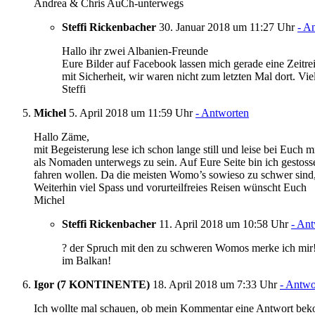
Andrea & Chris AuCh-unterwegs
Steffi Rickenbacher
30. Januar 2018 um 11:27 Uhr
- A
Hallo ihr zwei Albanien-Freunde
Eure Bilder auf Facebook lassen mich gerade eine Zeitre
mit Sicherheit, wir waren nicht zum letzten Mal dort. Vi
Steffi
Michel
5. April 2018 um 11:59 Uhr
- Antworten
Hallo Zäme,
mit Begeisterung lese ich schon lange still und leise bei Euch 
als Nomaden unterwegs zu sein. Auf Eure Seite bin ich gestos
fahren wollen. Da die meisten Womo’s sowieso zu schwer sind, b
Weiterhin viel Spass und vorurteilfreies Reisen wünscht Euch
Michel
Steffi Rickenbacher
11. April 2018 um 10:58 Uhr
- An
? der Spruch mit den zu schweren Womos merke ich mir! 
im Balkan!
Igor (7 KONTINENTE)
18. April 2018 um 7:33 Uhr
- Antwo
Ich wollte mal schauen, ob mein Kommentar eine Antwort bekomm