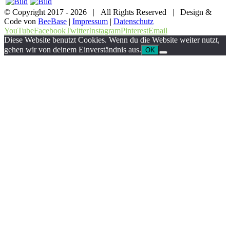
© Copyright 2017 -
2026 | All Rights Reserved | Design &
Code von
BeeBase
|
Impressum
|
Datenschutz
YouTube
Facebook
Twitter
Instagram
Pinterest
Email
Diese Website benutzt Cookies. Wenn du die Website weiter nutzt,
gehen wir von deinem Einverständnis aus.
OK