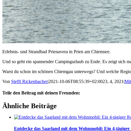
Erlebnis- und Strandbad Prienavera in Prien am Chiemsee.
Und so geht ein spannender Campingurlaub zu Ende. Es zeigt sich ma
Warst du schon im schönen Chiemgau unterwegs? Und welche Region D
Von
Steffi Rickenbacher
|
2021-10-06T08:55:39+02:00
23, 4, 2021
|
Mit
Teile den Beitrag mit deinen Freunden:
Facebook
Twitter
LinkedIn
Google+
Pinterest
Email
Ähnliche Beiträge
Entdecke das Saarland mit dem Wohnmobil: Ein 4-tägiger