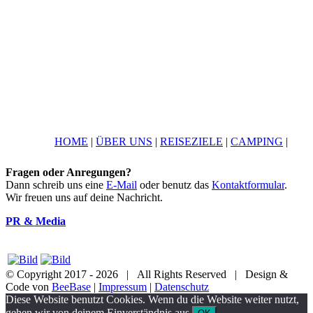
HOME
|
ÜBER UNS
|
REISEZIELE
|
CAMPING
|
Fragen oder Anregungen?
Dann schreib uns eine
E-Mail
oder benutz das
Kontaktformular
.
Wir freuen uns auf deine Nachricht.
PR & Media
© Copyright 2017 -
2026 | All Rights Reserved | Design &
Code von
BeeBase
|
Impressum
|
Datenschutz
YouTube
Facebook
Twitter
Instagram
Pinterest
Email
Diese Website benutzt Cookies. Wenn du die Website weiter nutzt,
gehen wir von deinem Einverständnis aus.