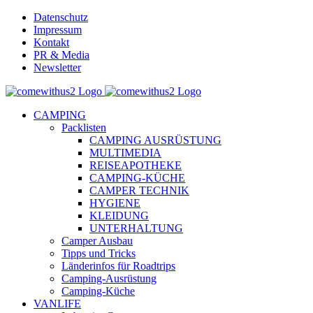
Skip
Datenschutz
to
Impressum
content
Kontakt
PR & Media
Newsletter
YouTube
Facebook
Twitter
Instagram
Pinterest
Email
CAMPING
Packlisten
CAMPING AUSRÜSTUNG
MULTIMEDIA
REISEAPOTHEKE
CAMPING-KÜCHE
CAMPER TECHNIK
HYGIENE
KLEIDUNG
UNTERHALTUNG
Camper Ausbau
Tipps und Tricks
Länderinfos für Roadtrips
Camping-Ausrüstung
Camping-Küche
VANLIFE