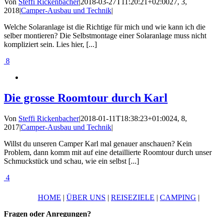
Von
Steffi Rickenbacher
|
2018-03-27T11:20:21+02:00
27, 3,
2018
|
Camper-Ausbau und Technik
|
Welche Solaranlage ist die Richtige für mich und wie kann ich die
selber montieren? Die Selbstmontage einer Solaranlage muss nicht
kompliziert sein. Lies hier, [...]
8
Die grosse Roomtour durch Karl
Von
Steffi Rickenbacher
|
2018-01-11T18:38:23+01:00
24, 8,
2017
|
Camper-Ausbau und Technik
|
Willst du unseren Camper Karl mal genauer anschauen? Kein
Problem, dann komm mit auf eine detaillierte Roomtour durch unser
Schmuckstück und schau, wie ein selbst [...]
4
HOME
|
ÜBER UNS
|
REISEZIELE
|
CAMPING
|
Fragen oder Anregungen?