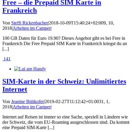
Free – die Prepaid SIM Karte in
Frankreich
Von
Steffi Rickenbacher
|
2018-10-09T15:40:24+02:00
9, 10,
2018
|
Arbeiten im Camper
|
100 GB Daten für Euro 19.90? Dieses Angebot gibt es bei Free in
Frankreich Die Free Prepaid SIM Karte in Frankreich kriegst du an
[...]
141
SIM-Karte in der Schweiz: Unlimitiertes
Internet
Von
Jeanine Bütikofer
|
2019-02-27T11:12:42+01:00
31, 1,
2018
|
Arbeiten im Camper
|
Internet auf Reisen ist immer so eine Sache, speziell in Ländern wie
der Schweiz, die vom EU-Roaming ausgeschlossen sind. Da kommt
eine Prepaid SIM-Karte [...]