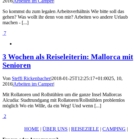
2016
|
Arbeiten im Camper
|
So kommst du zum legalen Arbeitsverhältnis Wie bitte soll das
gehen? Was wollt ihr denn von mir? Arbeiten wo andere Urlaub
machen - [...]
7
3 Wochen als Reiseleiterin: Mallorca mit
Senioren
Von
Steffi Rickenbacher
|
2018-01-25T12:25:17+01:00
25, 10,
2016
|
Arbeiten im Camper
|
Mit Rollatoren und Rollstühlen um die ganze Insel Mallorcas
Alcudia: Stadtrundgang mit Rollatoren/Rollstühlen problemlos
möglich Wo ein Wille, da ein Weg! Und wenn [...]
2
HOME
|
ÜBER UNS
|
REISEZIELE
|
CAMPING
|