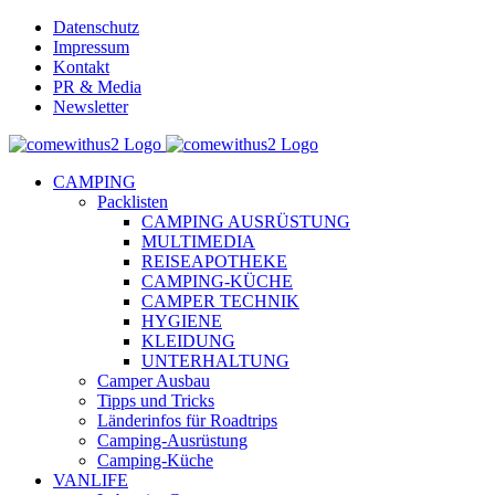
Skip
Datenschutz
to
Impressum
content
Kontakt
PR & Media
Newsletter
YouTube
Facebook
Twitter
Instagram
Pinterest
Email
CAMPING
Packlisten
CAMPING AUSRÜSTUNG
MULTIMEDIA
REISEAPOTHEKE
CAMPING-KÜCHE
CAMPER TECHNIK
HYGIENE
KLEIDUNG
UNTERHALTUNG
Camper Ausbau
Tipps und Tricks
Länderinfos für Roadtrips
Camping-Ausrüstung
Camping-Küche
VANLIFE