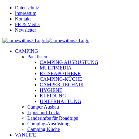
Skip
Datenschutz
to
Impressum
content
Kontakt
PR & Media
Newsletter
YouTube
Facebook
Twitter
Instagram
Pinterest
Email
CAMPING
Packlisten
CAMPING AUSRÜSTUNG
MULTIMEDIA
REISEAPOTHEKE
CAMPING-KÜCHE
CAMPER TECHNIK
HYGIENE
KLEIDUNG
UNTERHALTUNG
Camper Ausbau
Tipps und Tricks
Länderinfos für Roadtrips
Camping-Ausrüstung
Camping-Küche
VANLIFE