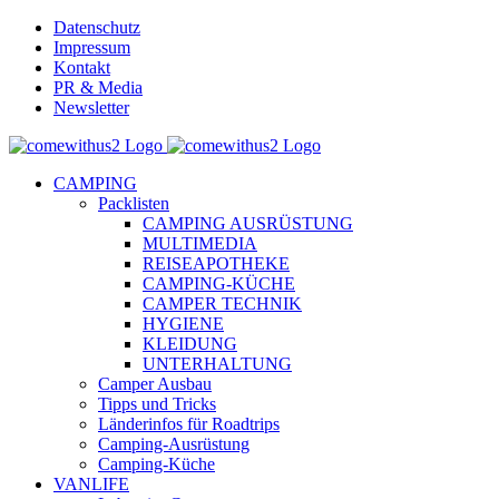
Skip
Datenschutz
to
Impressum
content
Kontakt
PR & Media
Newsletter
YouTube
Facebook
Twitter
Instagram
Pinterest
Email
CAMPING
Packlisten
CAMPING AUSRÜSTUNG
MULTIMEDIA
REISEAPOTHEKE
CAMPING-KÜCHE
CAMPER TECHNIK
HYGIENE
KLEIDUNG
UNTERHALTUNG
Camper Ausbau
Tipps und Tricks
Länderinfos für Roadtrips
Camping-Ausrüstung
Camping-Küche
VANLIFE