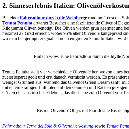
2. Sinneserlebnis Italien: Olivenölverkos
Bei einer
Fahrradtour durch die Weinberge
rund um Terra del Sole
Tenuta Pennita
erwartet Besucher eine faszinierende Olivenöl Degust
Kilogramm Oliven benötigt. Die Oliven werden grün geerntet und bei
maximal 27 Grad erreicht, wobei 95% aller Olivenöle kaltgepresst sin
wo man bei geringerer Qualität noch eingreifen kann. In Italien wird
Einfach wow: Eine Fahrradtour durch die Idylle Nord
Tenuta Pennita stellt vier verschiedene Olivenöle her, wovon eines b
zuerst separat geölt und erst danach vermischt werden. Es präsentiert
weniger Grünheit aus, während das Olivenöl Green Dream sanft, mild
mit einem kräftigen Luftholen auf den Gaumen und Rachen gezogen un
Gästen ein sensorisches Erlebnis, das die Liebe zum Olivenöl von Ten
Eis mit Olivenöl? Oh ja, mit Fior di latte Eis richtig
Fahrradtour Terra del Sole & Olivenölverkostung
sowie
Tenuta Penni