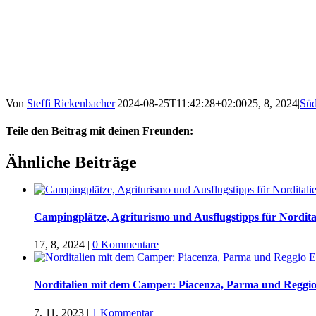
Von
Steffi Rickenbacher
|
2024-08-25T11:42:28+02:00
25, 8, 2024
|
Süd
Teile den Beitrag mit deinen Freunden:
Facebook
Twitter
LinkedIn
Google+
Pinterest
Email
Ähnliche Beiträge
Campingplätze, Agriturismo und Ausflugstipps für Nordital
17, 8, 2024
|
0 Kommentare
Norditalien mit dem Camper: Piacenza, Parma und Reggio
7, 11, 2023
|
1 Kommentar