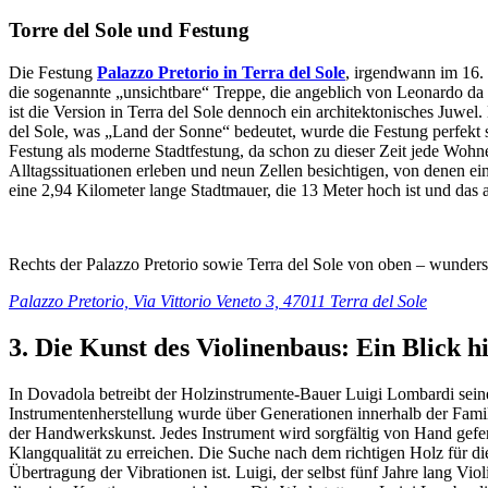
Torre del Sole und Festung
Die Festung
Palazzo Pretorio in Terra del Sole
, irgendwann im 16. 
die sogenannte „unsichtbare“ Treppe, die angeblich von Leonardo da
ist die Version in Terra del Sole dennoch ein architektonisches Juwel
del Sole, was „Land der Sonne“ bedeutet, wurde die Festung perfekt s
Festung als moderne Stadtfestung, da schon zu dieser Zeit jede Wohn
Alltagssituationen erleben und neun Zellen besichtigen, von denen e
eine 2,94 Kilometer lange Stadtmauer, die 13 Meter hoch ist und das 
Rechts der Palazzo Pretorio sowie Terra del Sole von oben – wunder
Palazzo Pretorio, Via Vittorio Veneto 3, 47011 Terra del Sole
3. Die Kunst des Violinenbaus: Ein Blick h
In Dovadola betreibt der Holzinstrumente-Bauer Luigi Lombardi seinen
Instrumentenherstellung wurde über Generationen innerhalb der Familie
der Handwerkskunst. Jedes Instrument wird sorgfältig von Hand gefe
Klangqualität zu erreichen. Die Suche nach dem richtigen Holz für die 
Übertragung der Vibrationen ist. Luigi, der selbst fünf Jahre lang Vio