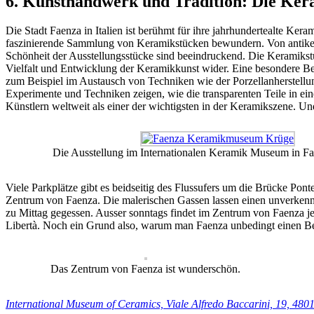
6. Kunsthandwerk und Tradition: Die Ker
Die Stadt Faenza in Italien ist berühmt für ihre jahrhundertealte Kera
faszinierende Sammlung von Keramikstücken bewundern. Von antiken
Schönheit der Ausstellungsstücke sind beeindruckend. Die Keramiks
Vielfalt und Entwicklung der Keramikkunst wider. Eine besondere B
zum Beispiel im Austausch von Techniken wie der Porzellanherstellu
Experimente und Techniken zeigen, wie die transparenten Teile in eine
Künstlern weltweit als einer der wichtigsten in der Keramikszene. 
Die Ausstellung im Internationalen Keramik Museum in Fa
Viele Parkplätze gibt es beidseitig des Flussufers um die Brücke Pon
Zentrum von Faenza. Die malerischen Gassen lassen einen unverken
zu Mittag gegessen. Ausser sonntags findet im Zentrum von Faenza jed
Libertà. Noch ein Grund also, warum man Faenza unbedingt einen Bes
Das Zentrum von Faenza ist wunderschön.
International Museum of Ceramics, Viale Alfredo Baccarini, 19, 480