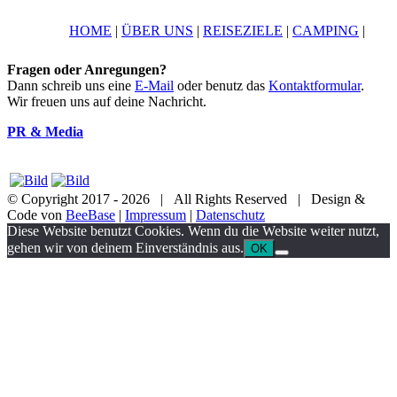
HOME
|
ÜBER UNS
|
REISEZIELE
|
CAMPING
|
Fragen oder Anregungen?
Dann schreib uns eine
E-Mail
oder benutz das
Kontaktformular
.
Wir freuen uns auf deine Nachricht.
PR & Media
© Copyright 2017 -
2026 | All Rights Reserved | Design &
Code von
BeeBase
|
Impressum
|
Datenschutz
YouTube
Facebook
Twitter
Instagram
Pinterest
Email
Diese Website benutzt Cookies. Wenn du die Website weiter nutzt,
gehen wir von deinem Einverständnis aus.
OK