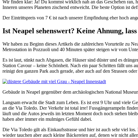
Wir finden klar: Ja! Du kommst wirklich nah an das Geschehen ran, h
Inneren unseres Planeten zischend entweicht. Die beste Option ist de
Der Eintrittspreis von 7 € ist nach unserer Empfindung eher hoch anges
Ist Neapel sehenswert? Keine Ahnung, lass
Wir haben zu Beginn dieses Artikels die zahlreichen Vorurteile zu Nea
Metrostation in Pozzuoli und 40 Minuten später steigen wir vom Unter
Es ist laut, stinkt nach Abgasen, die Häuser sind düster und es drängen
Station Cavour – keine Schönheit. Nach ein paar Schritten fällt uns a
reinigt den ganzen Park auch gerade, aber auch auf den Strassen ode
Gebäude in Neapel gegenüber dem archäologischen National Museu
Langsam erwacht die Stadt zum Leben. Es ist erst 9 Uhr und viele G
an die Via Toledo. Der Verkehr ist total irre! Fussgängerampeln finden
läuft und die Autos jeweils im letzten Moment doch noch stehen blei
haben aber immer ein mulmiges Gefühl dabei.
Die Via Toledo gilt als Einkaufsstrasse und hier ist auch sehr viel lo
wieder tauchen aber auch kleine Bäckereien auf, denen wir nicht alle