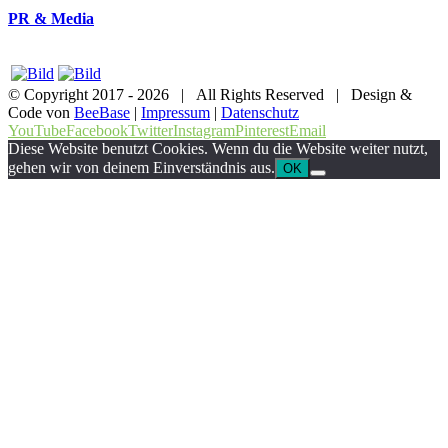
PR & Media
© Copyright 2017 -
2026 | All Rights Reserved | Design &
Code von
BeeBase
|
Impressum
|
Datenschutz
YouTube
Facebook
Twitter
Instagram
Pinterest
Email
Diese Website benutzt Cookies. Wenn du die Website weiter nutzt,
gehen wir von deinem Einverständnis aus.
OK