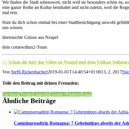
Wir finden die Stadt sehenswert, nicht weil sie besonders schön ist, so
eine ganze Reihe an Kultur beinhaltet und nicht zuletzt, weil die Re
mal rein.
Hast du dich schon einmal bei einer Stadtbesichtigung unwohl gefühlt
uns wissen.
überraschte Grüsse aus Neapel
dein comewithus2-Team
>> Schau dir hier das Video zu Neapel und dem Vulkan Solfatar
Von
Steffi Rickenbacher
|
2019-01-01T14:40:54+01:00
13, 2, 2017
|
Sü
Teile den Beitrag mit deinen Freunden:
Facebook
Twitter
LinkedIn
Google+
Pinterest
Email
Ähnliche Beiträge
Campingroadtrip Romagna: 7 Geheimtipps abseits der Adr