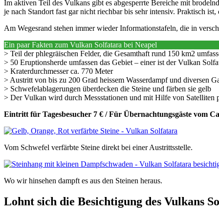
Im aktiven Teil des Vulkans gibt es abgesperrte Bereiche mit brodel
je nach Standort fast gar nicht riechbar bis sehr intensiv. Praktisch i
Am Wegesrand stehen immer wieder Informationstafeln, die in verschi
Ein paar Fakten zum Vulkan Solfatara bei Neapel
> Teil der phlegräischen Felder, die Gesamthaft rund 150 km2 umfas
> 50 Eruptionsherde umfassen das Gebiet – einer ist der Vulkan Solfa
> Kraterdurchmesser ca. 770 Meter
> Austritt von bis zu 200 Grad heissem Wasserdampf und diversen 
> Schwefelablagerungen überdecken die Steine und färben sie gelb
> Der Vulkan wird durch Messstationen und mit Hilfe von Satelliten
Eintritt für Tagesbesucher 7 € / Für Übernachtungsgäste vom Ca
Vom Schwefel verfärbte Steine direkt bei einer Austrittsstelle.
Wo wir hinsehen dampft es aus den Steinen heraus.
Lohnt sich die Besichtigung des Vulkans So