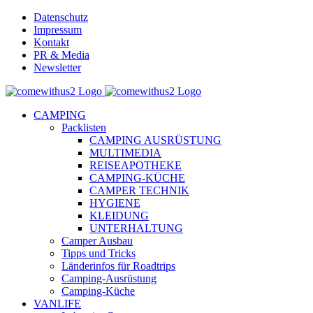
Skip
Datenschutz
to
Impressum
content
Kontakt
PR & Media
Newsletter
YouTube
Facebook
Twitter
Instagram
Pinterest
Email
CAMPING
Packlisten
CAMPING AUSRÜSTUNG
MULTIMEDIA
REISEAPOTHEKE
CAMPING-KÜCHE
CAMPER TECHNIK
HYGIENE
KLEIDUNG
UNTERHALTUNG
Camper Ausbau
Tipps und Tricks
Länderinfos für Roadtrips
Camping-Ausrüstung
Camping-Küche
VANLIFE