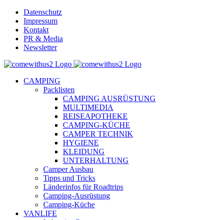
Skip
Datenschutz
to
Impressum
content
Kontakt
PR & Media
Newsletter
YouTube
Facebook
Twitter
Instagram
Pinterest
Email
CAMPING
Packlisten
CAMPING AUSRÜSTUNG
MULTIMEDIA
REISEAPOTHEKE
CAMPING-KÜCHE
CAMPER TECHNIK
HYGIENE
KLEIDUNG
UNTERHALTUNG
Camper Ausbau
Tipps und Tricks
Länderinfos für Roadtrips
Camping-Ausrüstung
Camping-Küche
VANLIFE