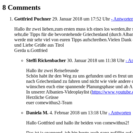
8 Comments
Gottfried Puchner
29. Januar 2018 um 17:52 Uhr
- Antworte
Hallo ihr zwei lieben,zum ersten muss ich eines los werden,ihr s
sehr,die Tipps für die bevorstehende Griechenland (durch Alban
werde mir sehr viel von euren Tipps aufschreiben.Vielen Dank 
und Liebe Grüße aus Tirol
Gerda u.Gottfried
Steffi Rickenbacher
30. Januar 2018 um 11:38 Uhr
- A
Hallo ihr zwei Reisefreunde
Schön habt ihr den Weg zu uns gefunden und es freut uns
nach Griechenland zu fahren und nicht wie viele andere 
wünschen euch eine spannende Planungsphase und ab Apr
In unserer Albanien-Videoplaylist (
https://www.youtub
Herzliche Grüsse
euer comewithus2-Team
Daniela M.
4. Februar 2018 um 13:18 Uhr
- Antworten
Hallo Gottfried und hallo ihr beiden von comewithus2!
Das ist ja spannend, ich bin heute auch ganz zufällig au