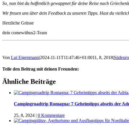
So, nun bist du hoffentlich gewappnet für deine Reise nach Griechen
Wir freuen uns über dein Feedback zu unseren Tipps. Hast du vielle
Herzliche Grüsse
dein comewithus2-Team
Von
Lui Eigenmann
|
2024-11-11T11:47:46+01:00
11, 8, 2018
|
Südeuro
Teile den Beitrag mit deinen Freunden:
Facebook
Twitter
LinkedIn
Google+
Pinterest
Email
Ähnliche Beiträge
Campingroadtrip Romagna: 7 Geheimtipps abseits der Adr
25, 8, 2024
|
0 Kommentare