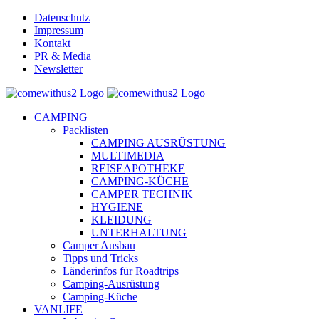
Skip
Datenschutz
to
Impressum
content
Kontakt
PR & Media
Newsletter
YouTube
Facebook
Twitter
Instagram
Pinterest
Email
CAMPING
Packlisten
CAMPING AUSRÜSTUNG
MULTIMEDIA
REISEAPOTHEKE
CAMPING-KÜCHE
CAMPER TECHNIK
HYGIENE
KLEIDUNG
UNTERHALTUNG
Camper Ausbau
Tipps und Tricks
Länderinfos für Roadtrips
Camping-Ausrüstung
Camping-Küche
VANLIFE