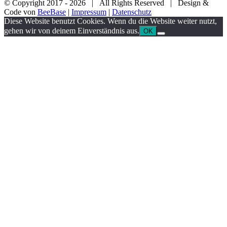
© Copyright 2017 -
2026 | All Rights Reserved | Design &
Code von
BeeBase
|
Impressum
|
Datenschutz
YouTube
Facebook
Twitter
Instagram
Pinterest
Email
Diese Website benutzt Cookies. Wenn du die Website weiter nutzt,
gehen wir von deinem Einverständnis aus.
OK