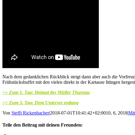
Nach dem gedanklichen Rückblick steigt dann aber auch die Vorfreud
Frühstücksbuffet mit den vielen direkt in der Kartause Ittingen herge
<= Zum 1. Tag: Heimat des Müller Thurgau
=> Zum 3. Tag: Dem Untersee entlang
Von
Steffi Rickenbacher
|
2018-07-01T10:41:42+02:00
10, 6, 2018
|
Mit
Teile den Beitrag mit deinen Freunden: