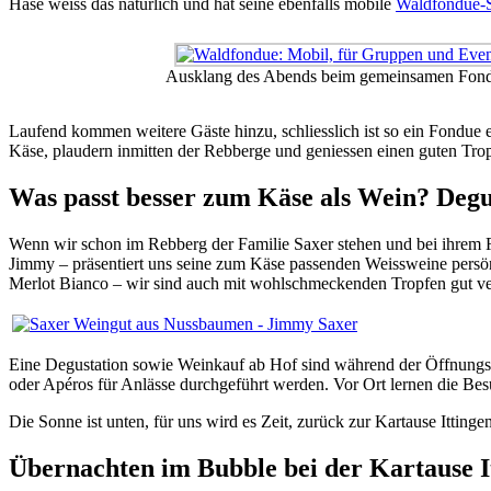
Hase weiss das natürlich und hat seine ebenfalls mobile
Waldfondue-S
Ausklang des Abends beim gemeinsamen Fon
Laufend kommen weitere Gäste hinzu, schliesslich ist so ein Fondue e
Käse, plaudern inmitten der Rebberge und geniessen einen guten Tro
Was passt besser zum Käse als Wein? Degu
Wenn wir schon im Rebberg der Familie Saxer stehen und bei ihrem 
Jimmy – präsentiert uns seine zum Käse passenden Weissweine pers
Merlot Bianco – wir sind auch mit wohlschmeckenden Tropfen gut ve
Eine Degustation sowie Weinkauf ab Hof sind während der Öffnungs
oder Apéros für Anlässe durchgeführt werden. Vor Ort lernen die B
Die Sonne ist unten, für uns wird es Zeit, zurück zur Kartause Ittinge
Übernachten im Bubble bei der Kartause I