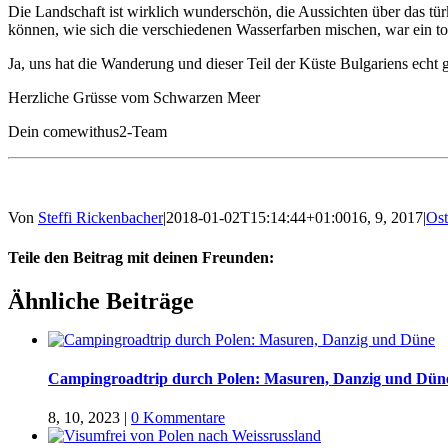
Die Landschaft ist wirklich wunderschön, die Aussichten über das t
können, wie sich die verschiedenen Wasserfarben mischen, war ein tol
Ja, uns hat die Wanderung und dieser Teil der Küste Bulgariens echt g
Herzliche Grüsse vom Schwarzen Meer
Dein comewithus2-Team
Von
Steffi Rickenbacher
|
2018-01-02T15:14:44+01:00
16, 9, 2017
|
Ost
Teile den Beitrag mit deinen Freunden:
Facebook
Twitter
LinkedIn
Google+
Pinterest
Email
Ähnliche Beiträge
Campingroadtrip durch Polen: Masuren, Danzig und Dün
8, 10, 2023
|
0 Kommentare