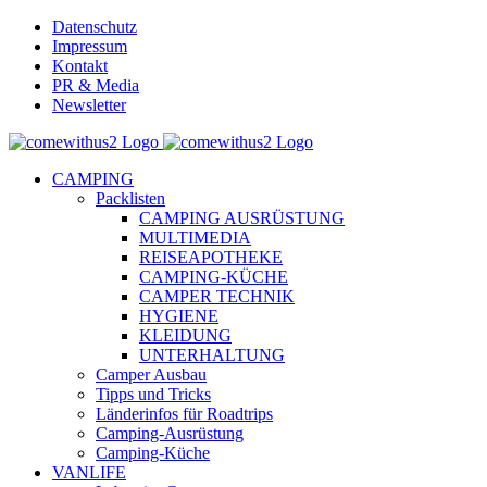
Skip
Datenschutz
to
Impressum
content
Kontakt
PR & Media
Newsletter
YouTube
Facebook
Twitter
Instagram
Pinterest
Email
CAMPING
Packlisten
CAMPING AUSRÜSTUNG
MULTIMEDIA
REISEAPOTHEKE
CAMPING-KÜCHE
CAMPER TECHNIK
HYGIENE
KLEIDUNG
UNTERHALTUNG
Camper Ausbau
Tipps und Tricks
Länderinfos für Roadtrips
Camping-Ausrüstung
Camping-Küche
VANLIFE