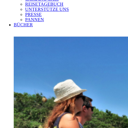
REISETAGEBUCH
UNTERSTÜTZE UNS
PRESSE
PANNEN
BÜCHER
Zeige
grösseres
Bild