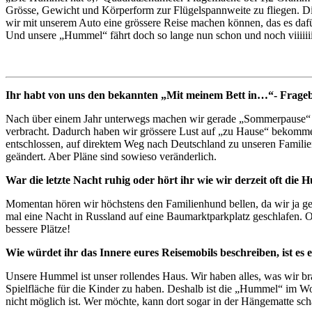
Grösse, Gewicht und Körperform zur Flügelspannweite zu fliegen. Di
wir mit unserem Auto eine grössere Reise machen können, das es daf
Und unsere „Hummel“ fährt doch so lange nun schon und noch viiiiiii
Ihr habt von uns den bekannten „Mit meinem Bett in…“- Frageb
Nach über einem Jahr unterwegs machen wir gerade „Sommerpause“ b
verbracht. Dadurch haben wir grössere Lust auf „zu Hause“ bekomme
entschlossen, auf direktem Weg nach Deutschland zu unseren Famili
geändert. Aber Pläne sind sowieso veränderlich.
War die letzte Nacht ruhig oder hört ihr wie wir derzeit oft die 
Momentan hören wir höchstens den Familienhund bellen, da wir ja g
mal eine Nacht in Russland auf eine Baumarktparkplatz geschlafen. Od
bessere Plätze!
Wie würdet ihr das Innere eures Reisemobils beschreiben, ist e
Unsere Hummel ist unser rollendes Haus. Wir haben alles, was wir b
Spielfläche für die Kinder zu haben. Deshalb ist die „Hummel“ im W
nicht möglich ist. Wer möchte, kann dort sogar in der Hängematte sch