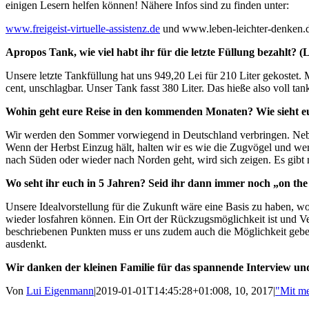
einigen Lesern helfen können! Nähere Infos sind zu finden unter:
www.freigeist-virtuelle-assistenz.de
und www.leben-leichter-denken.
Apropos Tank, wie viel habt ihr für die letzte Füllung bezahlt? (
Unsere letzte Tankfüllung hat uns 949,20 Lei für 210 Liter gekostet.
cent, unschlagbar. Unser Tank fasst 380 Liter. Das hieße also voll t
Wohin geht eure Reise in den kommenden Monaten? Wie sieht e
Wir werden den Sommer vorwiegend in Deutschland verbringen. Neben
Wenn der Herbst Einzug hält, halten wir es wie die Zugvögel und we
nach Süden oder wieder nach Norden geht, wird sich zeigen. Es gibt 
Wo seht ihr euch in 5 Jahren? Seid ihr dann immer noch „on the 
Unsere Idealvorstellung für die Zukunft wäre eine Basis zu haben, w
wieder losfahren können. Ein Ort der Rückzugsmöglichkeit ist und Ver
beschriebenen Punkten muss er uns zudem auch die Möglichkeit geben
ausdenkt.
Wir danken der kleinen Familie für das spannende Interview und
Von
Lui Eigenmann
|
2019-01-01T14:45:28+01:00
8, 10, 2017
|
"Mit me