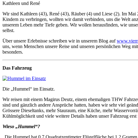
Kathleen und René
Wir sind Kathleen (43), René (43), Räuber (4) und Liese (2). Im Mai
Kindern zu verbringen, wollten wir damit verbinden, uns die Welt an
unserem Leben mehr Tiefe geben. Wir wollen herausfinden, wie unser L
selbst.
Über unsere Erlebnisse schreiben wir in unserem Blog auf
www.vierr
uns, wenn Menschen unsere Reise und unseren persönlichen Weg mitve
besonders.
Das Fahrzeug
Die „Hummel“ im Einsatz.
Wir reisen mit einem Magirus Deutz, einem ehemaligen THW Fahrzeug 
sind und gänzlich andere Ansprüche hatten, haben wir sehr viel geän
Grössere Dieseltanks, mehr Stauraum, eine Küche, mehr Wasservorrä
Kühlmöglichkeit und viele weitere Details haben unser Fahrzeug ers
Wieso „Hummel“?
„Die Hummel hat 0,7 Quadratzentimeter Flügelfläche bei 1,2 Gramm 