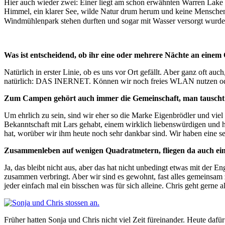
Hier auch wieder zwei: Einer liegt am schon erwähnten Warren Lake i
Himmel, ein klarer See, wilde Natur drum herum und keine Menschens
Windmühlenpark stehen durften und sogar mit Wasser versorgt wurden.
Was ist entscheidend, ob ihr eine oder mehrere Nächte an einem 
Natürlich in erster Linie, ob es uns vor Ort gefällt. Aber ganz oft a
natürlich: DAS INERNET. Können wir noch freies WLAN nutzen ode
Zum Campen gehört auch immer die Gemeinschaft, man tauscht s
Um ehrlich zu sein, sind wir eher so die Marke Eigenbrödler und viel
Bekanntschaft mit Lars gehabt, einem wirklich liebenswürdigen und 
hat, worüber wir ihm heute noch sehr dankbar sind. Wir haben eine 
Zusammenleben auf wenigen Quadratmetern, fliegen da auch ei
Ja, das bleibt nicht aus, aber das hat nicht unbedingt etwas mit der 
zusammen verbringt. Aber wir sind es gewohnt, fast alles gemeinsam 
jeder einfach mal ein bisschen was für sich alleine. Chris geht gerne 
Früher hatten Sonja und Chris nicht viel Zeit füreinander. Heute dafü