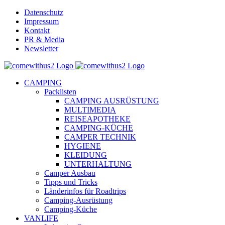
Skip
Datenschutz
to
Impressum
content
Kontakt
PR & Media
Newsletter
YouTube
Facebook
Twitter
Instagram
Pinterest
Email
CAMPING
Packlisten
CAMPING AUSRÜSTUNG
MULTIMEDIA
REISEAPOTHEKE
CAMPING-KÜCHE
CAMPER TECHNIK
HYGIENE
KLEIDUNG
UNTERHALTUNG
Camper Ausbau
Tipps und Tricks
Länderinfos für Roadtrips
Camping-Ausrüstung
Camping-Küche
VANLIFE