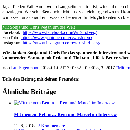
Ja, auf jeden Fall. Auch wenn Langzeitreisen toll ist, wir sind nach 
einzulegen. Wir schließen auch nicht aus, vielleicht irgendwo mal k
wir lassen uns darauf ein, was das Leben so für Möglichkeiten zu bie
Mit Sonja und Chris vegan um die Welt
Facebook:
https://www.facebook.com/WirSindVeg/
YouTube:
https://www.youtube.com/c/wirsindveg
Instagram:
https://www.instagram.com/wir_sind_veg/
Wir danken Sonja und Chris für das spannende Interview und wü
kommenden Sonntag mit Fede und Tini von „Life is Better when
Von
Lui Eigenmann
|
2018-01-02T17:01:32+01:00
18, 3, 2017
|
"Mit me
Teile den Beitrag mit deinen Freunden:
Facebook
Twitter
LinkedIn
Google+
Pinterest
Email
Ähnliche Beiträge
Mit meinem Bett in… Reni und Marcel im Interview
11, 6, 2018
|
2 Kommentare