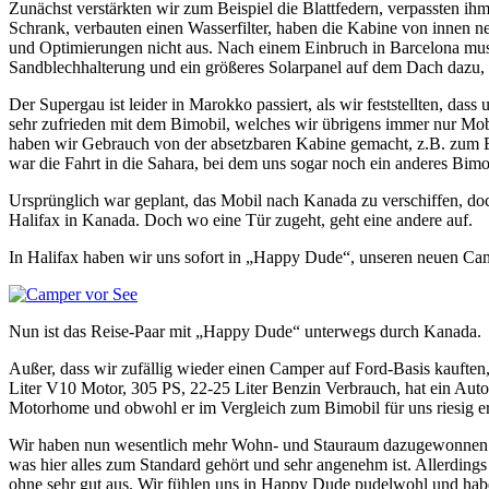
Zunächst verstärkten wir zum Beispiel die Blattfedern, verpassten ih
Schrank, verbauten einen Wasserfilter, haben die Kabine von innen n
und Optimierungen nicht aus. Nach einem Einbruch in Barcelona muss
Sandblechhalterung und ein größeres Solarpanel auf dem Dach dazu, 
Der Supergau ist leider in Marokko passiert, als wir feststellten, da
sehr zufrieden mit dem Bimobil, welches wir übrigens immer nur Mo
haben wir Gebrauch von der absetzbaren Kabine gemacht, z.B. zum Ei
war die Fahrt in die Sahara, bei dem uns sogar noch ein anderes Bimob
Ursprünglich war geplant, das Mobil nach Kanada zu verschiffen, d
Halifax in Kanada. Doch wo eine Tür zugeht, geht eine andere auf.
In Halifax haben wir uns sofort in „Happy Dude“, unseren neuen Camp
Nun ist das Reise-Paar mit „Happy Dude“ unterwegs durch Kanada.
Außer, dass wir zufällig wieder einen Camper auf Ford-Basis kauften
Liter V10 Motor, 305 PS, 22-25 Liter Benzin Verbrauch, hat ein Autom
Motorhome und obwohl er im Vergleich zum Bimobil für uns riesig er
Wir haben nun wesentlich mehr Wohn- und Stauraum dazugewonnen un
was hier alles zum Standard gehört und sehr angenehm ist. Allerding
ohne sehr gut aus. Wir fühlen uns in Happy Dude pudelwohl und ha