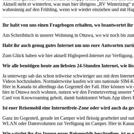
Aktuell steht er winterfest, was man hier übrigens „RV Winterizing“
wahnsinnig auf den Frühling, wenn wir wieder einziehen und mit 
Ihr habt
von uns einen Fragebogen erhalten, wo beantwortet ih
Am Schreibtisch in unserer Wohnung in Ottawa, wo wir noch bis zu
Habt ihr auch genug gutes Internet um uns eure Antworten zu
Zum Glück haben wir hier aktuell Highspeed-Internet zur Verfügung.
Wir alle benötigen heute am liebsten 24-Stunden Internet, wie lö
Ja unterwegs sah das schon teilweise schwieriger aus mit dem Intern
Videos hochzuladen. Normalerweise kaufen wir uns nationale SIM-Ka
Hier in Kanada ist allerdings das Gegenteil der Fall. Hier können w
hier in Ottawa noch wohnen, nutzen wir den Festnetzvertrag unsere
Card von Knowroaming geholt, damit funktioniert Whats App übers 
Ist euer Reisemobil eine Internetfreie-Zone oder wird auch da ge
Ganz im Gegenteil, gerade im Camper wird fleissig gearbeitet und natü
WLAN oder Datenvolumen zur Verfügung im Camper. Hier in Kanada s
Wie würdet ihr das Innere eures Reisemobils beschreiben, ist e