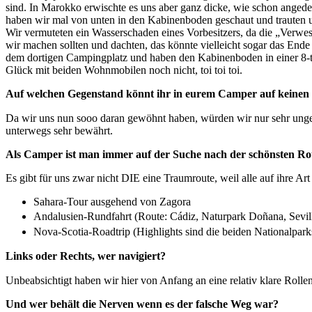
sind. In Marokko erwischte es uns aber ganz dicke, wie schon anged
haben wir mal von unten in den Kabinenboden geschaut und trauten
Wir vermuteten ein Wasserschaden eines Vorbesitzers, da die „Verwes
wir machen sollten und dachten, das könnte vielleicht sogar das Ende
dem dortigen Campingplatz und haben den Kabinenboden in einer 8-t
Glück mit beiden Wohnmobilen noch nicht, toi toi toi.
Auf welchen Gegenstand könnt ihr in eurem Camper auf keinen F
Da wir uns nun sooo daran gewöhnt haben, würden wir nur sehr unge
unterwegs sehr bewährt.
Als Camper ist man immer auf der Suche nach der schönsten Ro
Es gibt für uns zwar nicht DIE eine Traumroute, weil alle auf ihre A
Sahara-Tour ausgehend von Zagora
Andalusien-Rundfahrt (Route: Cádiz, Naturpark Doñana, Sevil
Nova-Scotia-Roadtrip (Highlights sind die beiden Nationalpa
Links oder Rechts, wer navigiert?
Unbeabsichtigt haben wir hier von Anfang an eine relativ klare Rollenve
Und wer behält die Nerven wenn es der falsche Weg war?