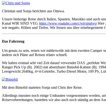
Christian und Sonja berichten aus Ottawa.
Unsere bisherige Reise durch Italien, Spanien, Marokko und auch u
Kanal WIR SIND VEG
https://www.youtube.com/c/wirsindveg
Hier z
wie negativ, Höhen und Tiefen. Wir freuen uns über reisebegeisterte 
Das Fahrzeug
Um genau zu sein, reisen wir mittlerweile mit dem zweiten Camper se
ändern sich Pläne auf Reisen relativ schnell.
Wir haben erstmal sehr viel Zeit darauf verwendet DAS „perfekte Wel
Ranger Pick Up (Bj. 2002) mit absetzbarer Bimobil-Kabine (Bj. 1994
Leergewicht 2640kg, 4×4-Getriebe, Turbo-Diesel Motor, 109 PS, Luf
Mit dem Bimobil starteten Sonja und Chris ihre Reise.
Allerdings mussten noch einige Umbauten vorgenommen werden, um es
Reisevorbereitungen, bastelten wir also auch noch ständig an dem Au