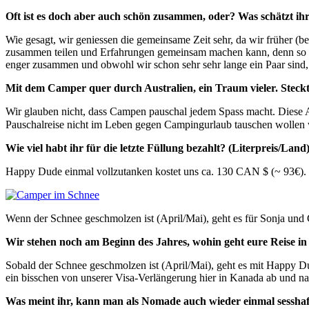
Oft ist es doch aber auch schön zusammen, oder? Was schätzt ih
Wie gesagt, wir geniessen die gemeinsame Zeit sehr, da wir früher (b
zusammen teilen und Erfahrungen gemeinsam machen kann, denn so e
enger zusammen und obwohl wir schon sehr sehr lange ein Paar sind,
Mit dem Camper quer durch Australien, ein Traum vieler. Steck
Wir glauben nicht, dass Campen pauschal jedem Spass macht. Diese Art
Pauschalreise nicht im Leben gegen Campingurlaub tauschen wollen w
Wie viel habt ihr für die letzte Füllung bezahlt? (Literpreis/Land
Happy Dude einmal vollzutanken kostet uns ca. 130 CAN $ (~ 93€). D
Wenn der Schnee geschmolzen ist (April/Mai), geht es für Sonja un
Wir stehen noch am Beginn des Jahres, wohin geht eure Reise
Sobald der Schnee geschmolzen ist (April/Mai), geht es mit Happy D
ein bisschen von unserer Visa-Verlängerung hier in Kanada ab und nat
Was meint ihr, kann man als Nomade auch wieder einmal sessha