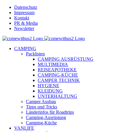
Skip
Datenschutz
to
Impressum
content
Kontakt
PR & Media
Newsletter
YouTube
Facebook
Twitter
Instagram
Pinterest
Email
CAMPING
Packlisten
CAMPING AUSRÜSTUNG
MULTIMEDIA
REISEAPOTHEKE
CAMPING-KÜCHE
CAMPER TECHNIK
HYGIENE
KLEIDUNG
UNTERHALTUNG
Camper Ausbau
Tipps und Tricks
Länderinfos für Roadtrips
Camping-Ausrüstung
Camping-Küche
VANLIFE