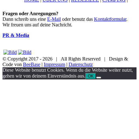
Fragen oder Anregungen?
Dann schreib uns eine
E-Mail
oder benutz das
Kontaktformular
.
Wir freuen uns auf deine Nachricht.
PR & Media
© Copyright 2017 -
2026 | All Rights Reserved | Design &
Code von
BeeBase
|
Impressum
|
Datenschutz
YouTube
Facebook
Twitter
Instagram
Pinterest
Email
Diese Website benutzt Cookies. Wenn du die Website weiter nutzt,
gehen wir von deinem Einverständnis aus.
OK