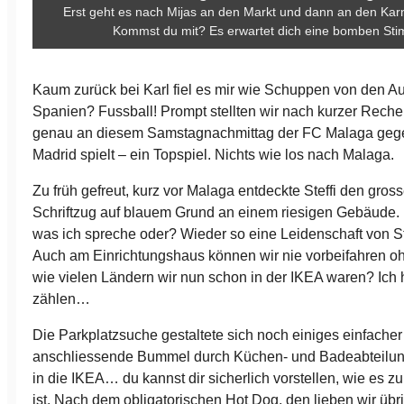
Erst geht es nach Mijas an den Markt und dann an den Kar
Kommst du mit? Es erwartet dich eine bomben St
Kaum zurück bei Karl fiel es mir wie Schuppen von den 
Spanien? Fussball! Prompt stellten wir nach kurzer Recher
genau an diesem Samstagnachmittag der FC Malaga gege
Madrid spielt – ein Topspiel. Nichts wie los nach Malaga.
Zu früh gefreut, kurz vor Malaga entdeckte Steffi den gros
Schriftzug auf blauem Grund an einem riesigen Gebäude. 
was ich spreche oder? Wieder so eine Leidenschaft von Ste
Auch am Einrichtungshaus können wir nie vorbeifahren oh
wie vielen Ländern wir nun schon in der IKEA waren? Ich 
zählen…
Die Parkplatzsuche gestaltete sich noch einiges einfacher
anschliessende Bummel durch Küchen- und Badeabteilu
in die IKEA… du kannst dir sicherlich vorstellen, wie es 
ist. Nach dem obligatorischen Hot Dog, den lieben wir übr