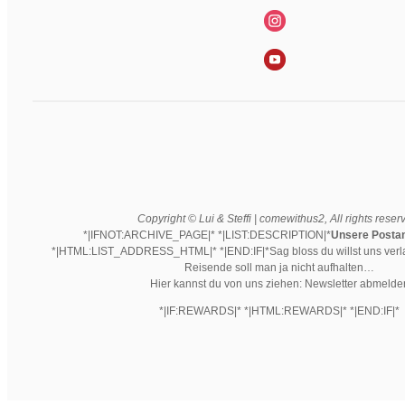
Copyright © Lui & Steffi | comewithus2, All rights reser
*|IFNOT:ARCHIVE_PAGE|* *|LIST:DESCRIPTION|*
Unsere Postans
*|HTML:LIST_ADDRESS_HTML|* *|END:IF|*Sag bloss du willst uns verl
Reisende soll man ja nicht aufhalten…
Hier kannst du von uns ziehen: Newsletter abmelde
*|IF:REWARDS|* *|HTML:REWARDS|* *|END:IF|*