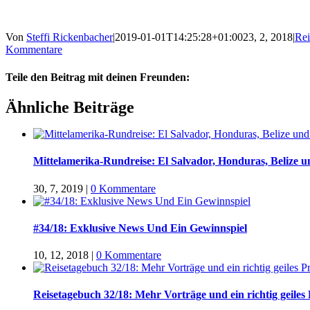
Von
Steffi Rickenbacher
|
2019-01-01T14:25:28+01:00
23, 2, 2018
|
Rei
Kommentare
Teile den Beitrag mit deinen Freunden:
Facebook
Twitter
LinkedIn
Google+
Pinterest
Email
Ähnliche Beiträge
Mittelamerika-Rundreise: El Salvador, Honduras, Belize 
30, 7, 2019
|
0 Kommentare
#34/18: Exklusive News Und Ein Gewinnspiel
10, 12, 2018
|
0 Kommentare
Reisetagebuch 32/18: Mehr Vorträge und ein richtig geiles