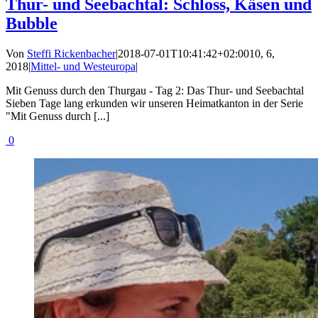
Thur- und Seebachtal: Schloss, Käsen und
Bubble
Von
Steffi Rickenbacher
|
2018-07-01T10:41:42+02:00
10, 6,
2018
|
Mittel- und Westeuropa
|
Mit Genuss durch den Thurgau - Tag 2: Das Thur- und Seebachtal
Sieben Tage lang erkunden wir unseren Heimatkanton in der Serie
"Mit Genuss durch [...]
0