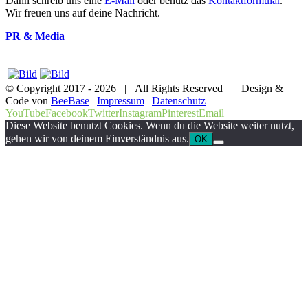
Dann schreib uns eine
E-Mail
oder benutz das
Kontaktformular
.
Wir freuen uns auf deine Nachricht.
PR & Media
© Copyright 2017 -
2026 | All Rights Reserved | Design &
Code von
BeeBase
|
Impressum
|
Datenschutz
YouTube
Facebook
Twitter
Instagram
Pinterest
Email
Diese Website benutzt Cookies. Wenn du die Website weiter nutzt,
gehen wir von deinem Einverständnis aus.
OK