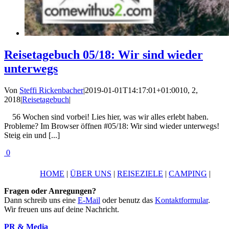
Reisetagebuch 05/18: Wir sind wieder
unterwegs
Von
Steffi Rickenbacher
|
2019-01-01T14:17:01+01:00
10, 2,
2018
|
Reisetagebuch
|
56 Wochen sind vorbei! Lies hier, was wir alles erlebt haben.
Probleme? Im Browser öffnen #05/18: Wir sind wieder unterwegs!
Steig ein und [...]
0
HOME
|
ÜBER UNS
|
REISEZIELE
|
CAMPING
|
Fragen oder Anregungen?
Dann schreib uns eine
E-Mail
oder benutz das
Kontaktformular
.
Wir freuen uns auf deine Nachricht.
PR & Media