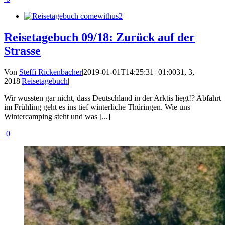
Reisetagebuch 09/18: Zurück auf der
Strasse
Von
Steffi Rickenbacher
|
2019-01-01T14:25:31+01:00
31, 3,
2018
|
Reisetagebuch
|
Wir wussten gar nicht, dass Deutschland in der Arktis liegt!? Abfahrt
im Frühling geht es ins tief winterliche Thüringen. Wie uns
Wintercamping steht und was [...]
0