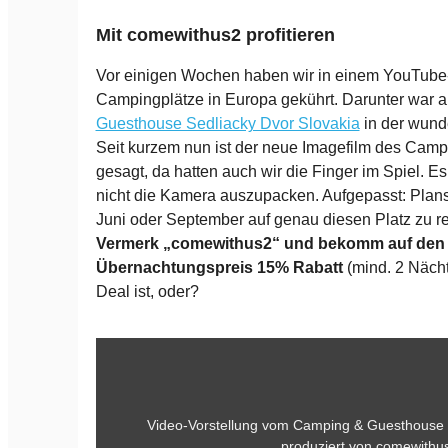
Mit comewithus2 profitieren
Vor einigen Wochen haben wir in einem YouTube-
Campingplätze in Europa gekührt. Darunter war 
Guesthouse Sedliacky Dvor Slovakia
in der wund
Seit kurzem nun ist der neue Imagefilm des Campi
gesagt, da hatten auch wir die Finger im Spiel. E
nicht die Kamera auszupacken. Aufgepasst: Planst
Juni oder September auf genau diesen Platz zu r
Vermerk „comewithus2“ und bekomm auf den
Übernachtungspreis 15% Rabatt
(mind. 2 Nächt
Deal ist, oder?
Video-Vorstellung vom Camping & Guesthouse S
produziert von comewithu