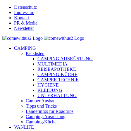
Skip
Datenschutz
to
Impressum
content
Kontakt
PR & Media
Newsletter
YouTube
Facebook
Twitter
Instagram
Pinterest
Email
CAMPING
Packlisten
CAMPING AUSRÜSTUNG
MULTIMEDIA
REISEAPOTHEKE
CAMPING-KÜCHE
CAMPER TECHNIK
HYGIENE
KLEIDUNG
UNTERHALTUNG
Camper Ausbau
Tipps und Tricks
Länderinfos für Roadtrips
Camping-Ausrüstung
Camping-Küche
VANLIFE