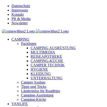
Skip
Datenschutz
to
Impressum
content
Kontakt
PR & Media
Newsletter
YouTube
Facebook
Twitter
Instagram
Pinterest
Email
CAMPING
Packlisten
CAMPING AUSRÜSTUNG
MULTIMEDIA
REISEAPOTHEKE
CAMPING-KÜCHE
CAMPER TECHNIK
HYGIENE
KLEIDUNG
UNTERHALTUNG
Camper Ausbau
Tipps und Tricks
Länderinfos für Roadtrips
Camping-Ausrüstung
Camping-Küche
VANLIFE