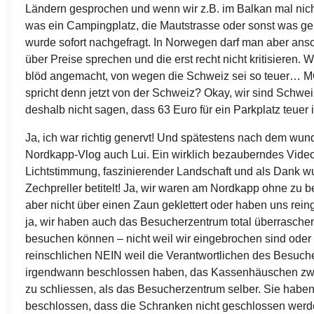
Ländern gesprochen und wenn wir z.B. im Balkan mal nic
was ein Campingplatz, die Mautstrasse oder sonst was ge
wurde sofort nachgefragt. In Norwegen darf man aber ans
über Preise sprechen und die erst recht nicht kritisieren. W
blöd angemacht, von wegen die Schweiz sei so teuer…
spricht denn jetzt von der Schweiz? Okay, wir sind Schwei
deshalb nicht sagen, dass 63 Euro für ein Parkplatz teuer 
Ja, ich war richtig genervt! Und spätestens nach dem wu
Nordkapp-Vlog auch Lui. Ein wirklich bezauberndes Vide
Lichtstimmung, faszinierender Landschaft und als Dank wu
Zechpreller betitelt! Ja, wir waren am Nordkapp ohne zu b
aber nicht über einen Zaun geklettert oder haben uns rei
ja, wir haben auch das Besucherzentrum total überrasche
besuchen können – nicht weil wir eingebrochen sind oder
reinschlichen NEIN weil die Verantwortlichen des Besuc
irgendwann beschlossen haben, das Kassenhäuschen zwe
zu schliessen, als das Besucherzentrum selber. Sie habe
beschlossen, dass die Schranken nicht geschlossen werd