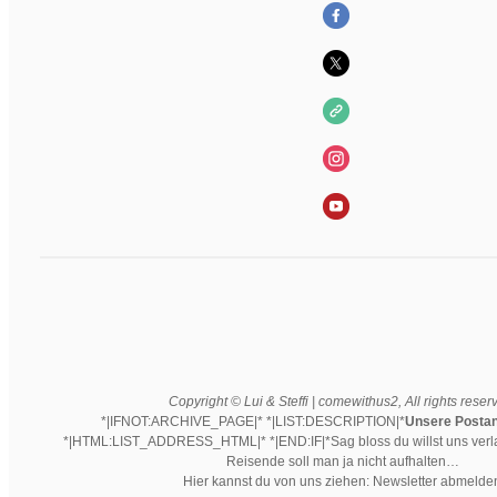
Copyright © Lui & Steffi | comewithus2, All rights reser
*|IFNOT:ARCHIVE_PAGE|* *|LIST:DESCRIPTION|*
Unsere Postans
*|HTML:LIST_ADDRESS_HTML|* *|END:IF|*Sag bloss du willst uns verl
Reisende soll man ja nicht aufhalten…
Hier kannst du von uns ziehen: Newsletter abmelde