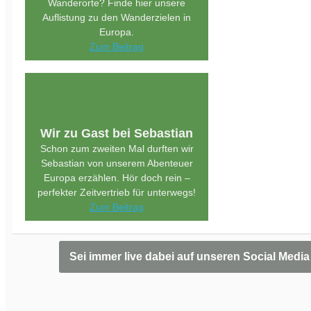
Wanderorte? Finde hier unsere
Auflistung zu den Wanderzielen in
Europa.
Zum Beitrag
Wir zu Gast bei Sebastian
Schon zum zweiten Mal durften wir
Sebastian von unserem Abenteuer
Europa erzählen. Hör doch rein –
perfekter Zeitvertrieb für unterwegs!
Zum Beitrag
Sei immer live dabei auf unseren Social Media