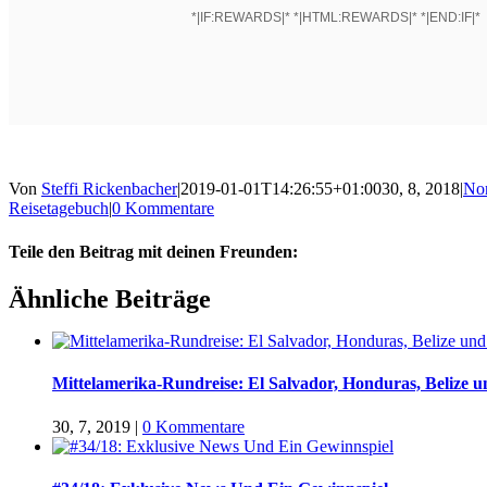
*|IF:REWARDS|* *|HTML:REWARDS|* *|END:IF|*
Von
Steffi Rickenbacher
|
2019-01-01T14:26:55+01:00
30, 8, 2018
|
No
Reisetagebuch
|
0 Kommentare
Teile den Beitrag mit deinen Freunden:
Facebook
Twitter
LinkedIn
Google+
Pinterest
Email
Ähnliche Beiträge
Mittelamerika-Rundreise: El Salvador, Honduras, Belize 
30, 7, 2019
|
0 Kommentare