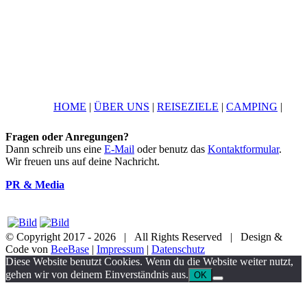
HOME
|
ÜBER UNS
|
REISEZIELE
|
CAMPING
|
Fragen oder Anregungen?
Dann schreib uns eine
E-Mail
oder benutz das
Kontaktformular
.
Wir freuen uns auf deine Nachricht.
PR & Media
© Copyright 2017 -
2026 | All Rights Reserved | Design &
Code von
BeeBase
|
Impressum
|
Datenschutz
YouTube
Facebook
Twitter
Instagram
Pinterest
Email
Diese Website benutzt Cookies. Wenn du die Website weiter nutzt,
gehen wir von deinem Einverständnis aus.
OK